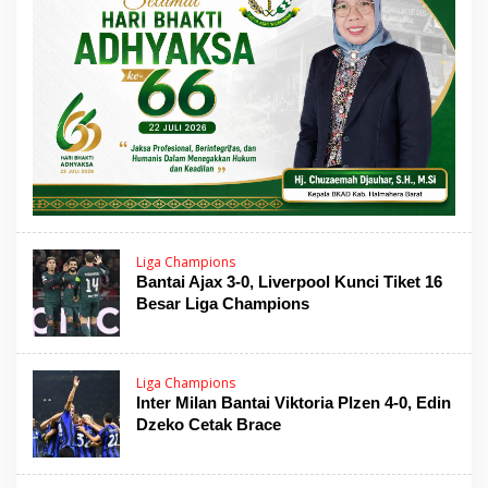
Liga Champions
Bantai Ajax 3-0, Liverpool Kunci Tiket 16
Besar Liga Champions
Liga Champions
Inter Milan Bantai Viktoria Plzen 4-0, Edin
Dzeko Cetak Brace