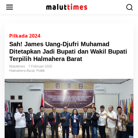
L
e
w
a
t
i
Pilkada 2024
k
Sah! James Uang-Djufri Muhamad
e
Ditetapkan Jadi Bupati dan Wakil Bupati
k
o
Terpilih Halmahera Barat
n
Maluttimes
7 Februari 2025
t
Halmahera Barat
,
Politik
e
n