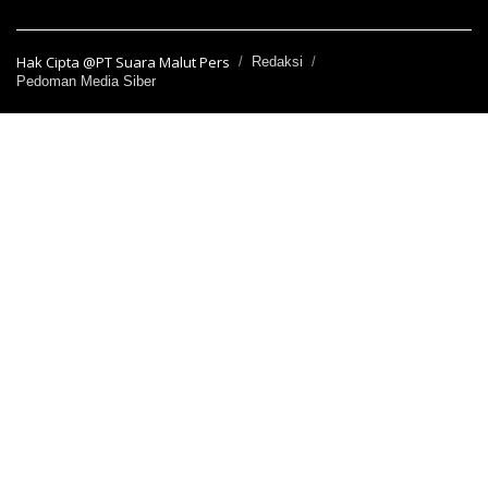
Hak Cipta @PT Suara Malut Pers
Redaksi
Pedoman Media Siber