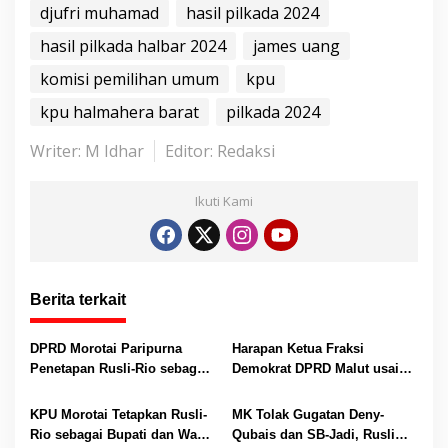
s
b
er
e
l
e
djufri muhamad
hasil pilkada 2024
A
o
n
hasil pilkada halbar 2024
james uang
p
o
g
komisi pemilihan umum
kpu
p
k
er
kpu halmahera barat
pilkada 2024
Writer: M Idhar
Editor: Redaksi
Ikuti Kami
Berita terkait
DPRD Morotai Paripurna
Harapan Ketua Fraksi
Penetapan Rusli-Rio sebagai
Demokrat DPRD Malut usai
Pemenang Pilkada 2024
Penetapan James-Djufri
sebagai Bupati dan Wakil
KPU Morotai Tetapkan Rusli-
MK Tolak Gugatan Deny-
Bupati Terpilih
Rio sebagai Bupati dan Wakil
Qubais dan SB-Jadi, Rusli