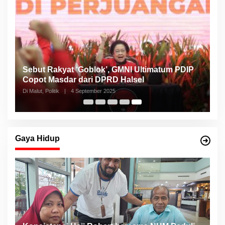
Sebut Rakyat ‘Goblok’, GMNI Ultimatum PDIP
Copot Masdar dari DPRD Halsel
Di Malut, Politik
|
4 September 2025
Gaya Hidup