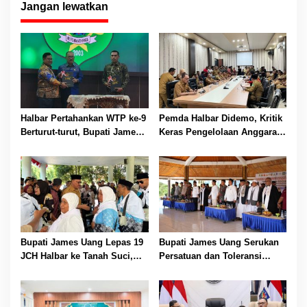
Jangan lewatkan
Halbar Pertahankan WTP ke-9
Pemda Halbar Didemo, Kritik
Berturut-turut, Bupati James
Keras Pengelolaan Anggaran
Uang Apresiasi Kinerja
Era Kepala BKAD Lama
Jajaran Pemda
Bupati James Uang Lepas 19
Bupati James Uang Serukan
JCH Halbar ke Tanah Suci,
Persatuan dan Toleransi
Titip Pesan Jaga Kesehatan
dalam Gerakan Cinta Damai
dan Kebersamaan
di Halmahera Barat