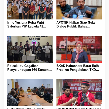
Irine Yusiana Roba Putri
APOTIK Halbar Siap Gelar
Salurkan PIP kepada 41
Dialog Publik Bahas
Siswa SMK Bina Insani
Penerapan Pasal 256 KUHP
Halbar, Serap Aspirasi
terhadap Demonstran RSUD
Pendidikan Warga
Jailolo
Polsek Ibu Gagalkan
BKAD Halmahera Barat Raih
Penyelundupan 960 Kantong
Predikat Pengelolaan TKD
Captikus Tujuan Ternate
Terbaik, Bupati James Uang
Beri Apresiasi