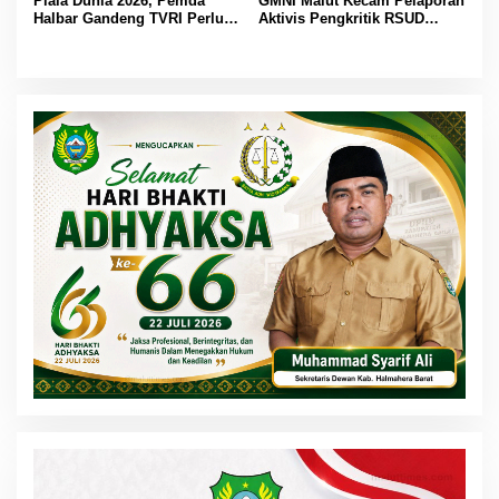
Piala Dunia 2026, Pemda
GMNI Malut Kecam Pelaporan
Halbar Gandeng TVRI Perluas
Aktivis Pengkritik RSUD
Siaran hingga Pelosok
Jailolo: Kritik Bukan Tindak
Pidana