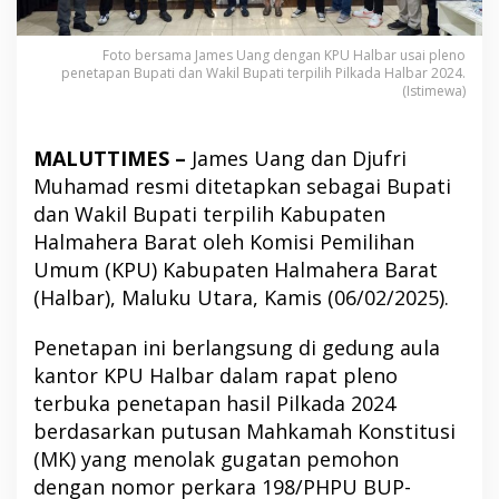
Foto bersama James Uang dengan KPU Halbar usai pleno
penetapan Bupati dan Wakil Bupati terpilih Pilkada Halbar 2024.
(Istimewa)
MALUTTIMES –
James Uang dan Djufri
Muhamad resmi ditetapkan sebagai Bupati
dan Wakil Bupati terpilih Kabupaten
Halmahera Barat oleh Komisi Pemilihan
Umum (KPU) Kabupaten Halmahera Barat
(Halbar), Maluku Utara, Kamis (06/02/2025).
Penetapan ini berlangsung di gedung aula
kantor KPU Halbar dalam rapat pleno
terbuka penetapan hasil Pilkada 2024
berdasarkan putusan Mahkamah Konstitusi
(MK) yang menolak gugatan pemohon
dengan nomor perkara 198/PHPU BUP-