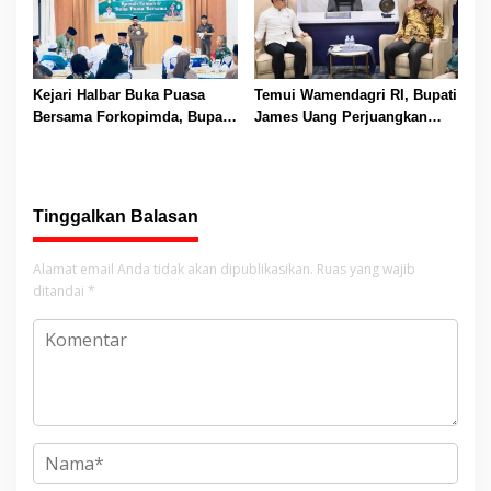
Kejari Halbar Buka Puasa
Temui Wamendagri RI, Bupati
Bersama Forkopimda, Bupati
James Uang Perjuangkan
Dorong Penguatan Investasi
Pengembalian TKDD 2026
untuk Halbar
Tinggalkan Balasan
Alamat email Anda tidak akan dipublikasikan.
Ruas yang wajib
ditandai
*