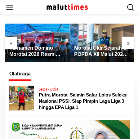
L
e
w
a
t
i
k
«
»
e
Turnamen Domino
Morotai Ukir Sejarah di
k
Morotai 2026 Resmi
POPDA XII Malut 2026,
o
Dibuka, Wabup Rio:
Finis Peringkat Tiga
n
Ajang Pererat
dan Sukses Jadi Tuan
t
Persaudaraan dan
Rumah
Olahraga
e
Promosi Daerah
n
Sepak Bola
Putra Morotai Salmin Safar Lolos Seleksi
Nasional PSSI, Siap Pimpin Laga Liga 3
hingga EPA Liga 1