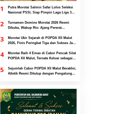
1
Putra Morotai Salmin Safar Lolos Seleksi
Nasional PSSI, Siap Pimpin Laga Liga 3
hingga EPA Liga 1
2
Turnamen Domino Morotai 2026 Resmi
Dibuka, Wabup Rio: Ajang Pererat
Persaudaraan dan Promosi Daerah
3
Morotai Ukir Sejarah di POPDA XII Malut
2026, Finis Peringkat Tiga dan Sukses Jadi
Tuan Rumah
4
Morotai Raih 4 Emas di Cabor Pencak Silat
POPDA XII Malut, Ternate Keluar sebagai
Juara Umum
5
Sejumlah Cabor POPDA XII Malut Berakhir,
Atletik Resmi Ditutup dengan Pengalungan
Medali