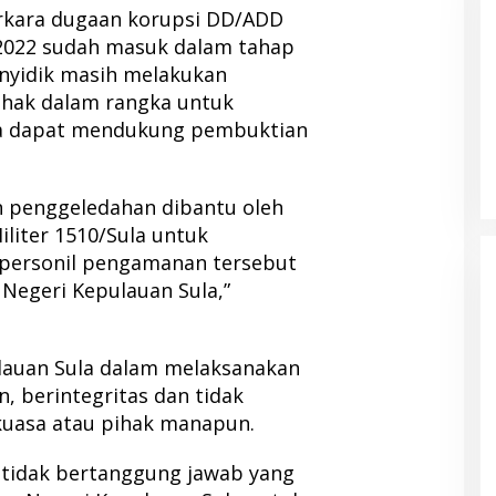
rkara dugaan korupsi DD/ADD
2022 sudah masuk dalam tahap
enyidik masih melakukan
ihak dalam rangka untuk
n IDI Halut
Pemda Haltim dan Pemda Halut
a dapat mendukung pembuktian
 Kesehatan bagi
Teken MoU Pelayanan Kesehatan
 Bencana Kao
n penggeledahan dibantu oleh
liter 1510/Sula untuk
personil pengamanan tersebut
Negeri Kepulauan Sula,”
lauan Sula dalam melaksanakan
, berintegritas dan tidak
 kuasa atau pihak manapun.
k tidak bertanggung jawab yang