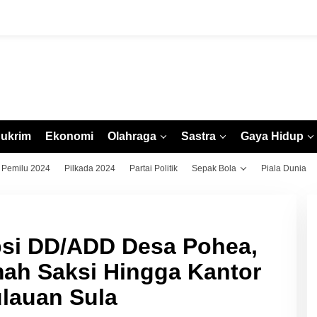
ukrim
Ekonomi
Olahraga
Sastra
Gaya Hidup
Pemilu 2024
Pilkada 2024
Partai Politik
Sepak Bola
Piala Dunia
si DD/ADD Desa Pohea,
ah Saksi Hingga Kantor
lauan Sula