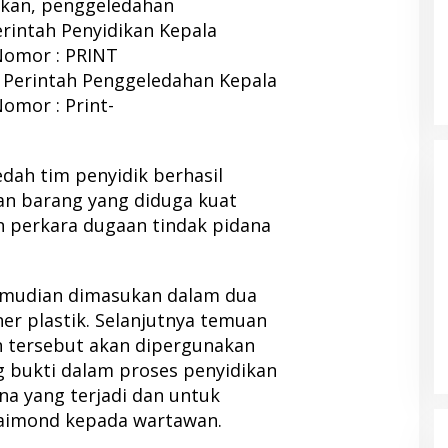
kan, penggeledahan
rintah Penyidikan Kepala
Nomor : PRINT
t Perintah Penggeledahan Kepala
omor : Print-
edah tim penyidik berhasil
n barang yang diduga kuat
 perkara dugaan tindak pidana
emudian dimasukan dalam dua
diri Musda Golkar
Ahmad Sahroni Comeback Jadi
Pentingnya
Wakil Ketua Komisi III, Publik Soroti
ner plastik. Selanjutnya temuan
unan
Masa Sanksi MKD
tai
|
12 April 2026
Di Berita, Nasional, Politik
|
19 Februari 2026
n tersebut akan dipergunakan
g bukti dalam proses penyidikan
a yang terjadi dan untuk
aimond kepada wartawan.