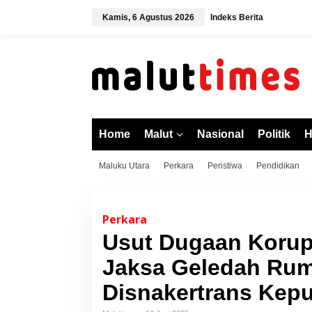
L
Kamis, 6 Agustus 2026
Indeks Berita
e
w
a
t
i
k
e
k
o
Home
Malut
Nasional
Politik
H
n
t
Maluku Utara
Perkara
Peristiwa
Pendidikan
e
n
Perkara
Usut Dugaan Korup
Jaksa Geledah Rum
Disnakertrans Kepu