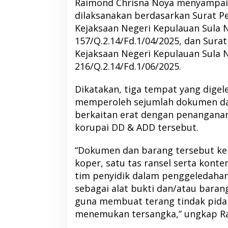
Raimond Chrisna Noya menyampai
dilaksanakan berdasarkan Surat Pe
Kejaksaan Negeri Kepulauan Sula 
157/Q.2.14/Fd.1/04/2025, dan Sura
Kejaksaan Negeri Kepulauan Sula N
216/Q.2.14/Fd.1/06/2025.
Dikatakan, tiga tempat yang digel
memperoleh sejumlah dokumen da
berkaitan erat dengan penanganan
korupai DD & ADD tersebut.
“Dokumen dan barang tersebut k
DPP PKB Tunjuk Albert Hama
Bupati Morotai Ha
Pimpin DPC PKB Halbar Periode
Malut, Tegaskan 
koper, satu tas ransel serta konte
2026-2031
Sinergi Pembang
Di Berita, Halmahera Barat, Politik
|
13 Juni 2026
Di Berita, Politik, Pulau Moro
tim penyidik dalam penggeledaha
sebagai alat bukti dan/atau baran
guna membuat terang tindak pidan
menemukan tersangka,” ungkap R