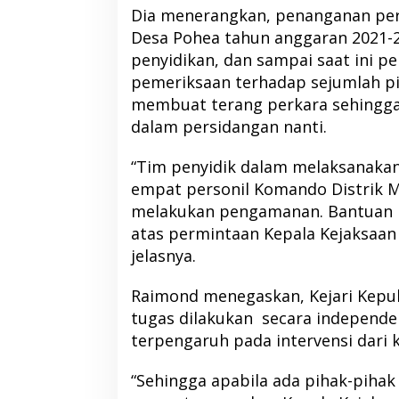
Dia menerangkan, penanganan pe
Desa Pohea tahun anggaran 2021-
penyidikan, dan sampai saat ini p
pemeriksaan terhadap sejumlah p
RSUD Tobelo Perluas Akses
Kolaborasi NHM da
membuat terang perkara sehingg
Layanan Jantung Anak, Didukung
Hadirkan Layanan
dalam persidangan nanti.
Alat Echocardiography Bantuan
Warga Terdampak
NHM
Barat
“Tim penyidik dalam melaksanaka
empat personil Komando Distrik Mi
melakukan pengamanan. Bantuan 
atas permintaan Kepala Kejaksaan 
jelasnya.
Raimond menegaskan, Kejari Kepu
tugas dilakukan secara independen
terpengaruh pada intervensi dari
“Sehingga apabila ada pihak-piha