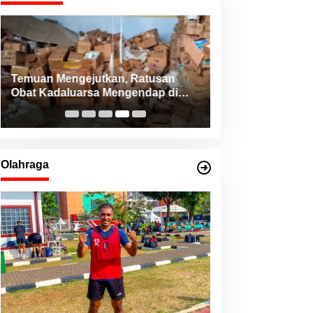
Temuan Mengejutkan, Ratusan
Konsistensi Haji
Obat Kadaluarsa Mengendap di
NHM Peduli Bant
RSUD Morotai dan Faskes sejak
dari Berbagai Da
2022
Utara
Olahraga