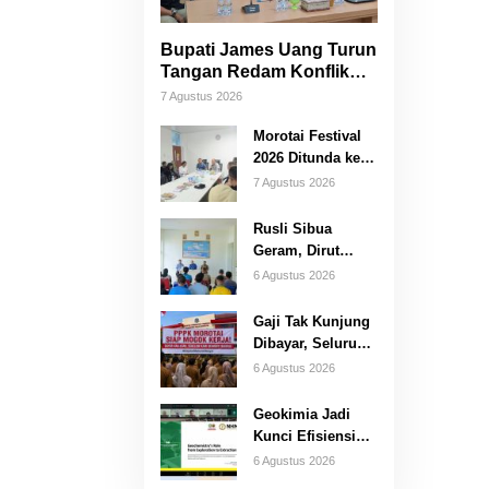
Bupati James Uang Turun
Tangan Redam Konflik
Bataka–Tuguis, Pemkab
7 Agustus 2026
Siap Bantu Korban dan
Verifikasi Kerugian
Morotai Festival
2026 Ditunda ke
Oktober, Pemda
7 Agustus 2026
Morotai Bidik
Lebih Banyak
Rusli Sibua
Wisatawan
Geram, Dirut
PDAM Dicopot
6 Agustus 2026
Usai Warga
Berhari-hari
Gaji Tak Kunjung
Tanpa Air Bersih
Dibayar, Seluruh
PPPK Morotai
6 Agustus 2026
Ancam Mogok
Kerja
Geokimia Jadi
Kunci Efisiensi
Pertambangan
6 Agustus 2026
Emas,