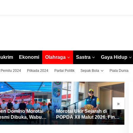
ukrim
Ekonomi
Olahraga
Sastra
Gaya Hidup
Pemilu 2024
Pilkada 2024
Partai Politik
Sepak Bola
Piala Dunia
»
en Domino Morotai
Morotai Ukir Sejarah di
M
esmi Dibuka, Wabup
POPDA XII Malut 2026, Finis
C
ang Pererat
Peringkat Tiga dan Sukses
X
daraan dan Promosi
Jadi Tuan Rumah
s