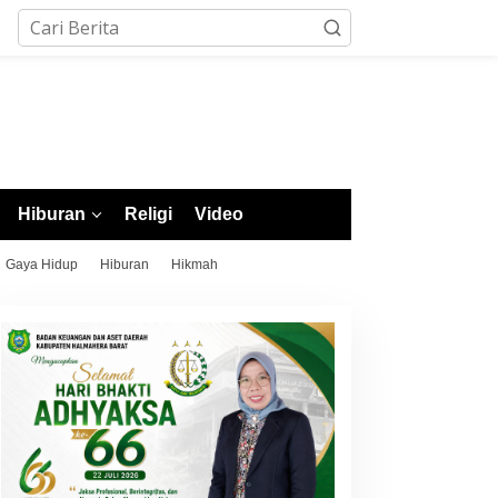
Hiburan
Religi
Video
Gaya Hidup
Hiburan
Hikmah
orotai Raih 4 Emas di
Sejumlah Cabor POPDA XII
abor Pencak Silat POPDA
Malut Berakhir, Atletik
II Malut, Ternate Keluar
Resmi Ditutup dengan
ebagai Juara Umum
Pengalungan Medali