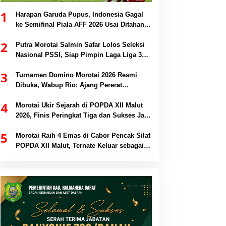
1
Harapan Garuda Pupus, Indonesia Gagal
ke Semifinal Piala AFF 2026 Usai Ditahan
Singapura 1-1
2
Putra Morotai Salmin Safar Lolos Seleksi
Nasional PSSI, Siap Pimpin Laga Liga 3
hingga EPA Liga 1
3
Turnamen Domino Morotai 2026 Resmi
Dibuka, Wabup Rio: Ajang Pererat
Persaudaraan dan Promosi Daerah
4
Morotai Ukir Sejarah di POPDA XII Malut
2026, Finis Peringkat Tiga dan Sukses Jadi
Tuan Rumah
5
Morotai Raih 4 Emas di Cabor Pencak Silat
POPDA XII Malut, Ternate Keluar sebagai
Juara Umum