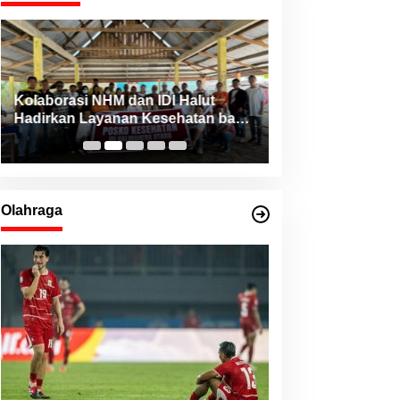
Kolaborasi NHM dan IDI Halut
Pemda Haltim da
Hadirkan Layanan Kesehatan bagi
Teken MoU Pelay
Warga Terdampak Bencana Kao
Barat
Olahraga