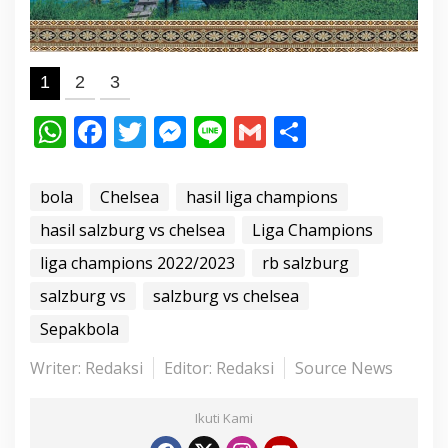
1
2
3
W
F
T
M
Li
G
S
h
ac
w
e
n
m
h
at
e
itt
ss
e
ai
ar
bola
Chelsea
hasil liga champions
s
b
er
e
l
e
hasil salzburg vs chelsea
Liga Champions
A
o
n
liga champions 2022/2023
rb salzburg
p
o
g
salzburg vs
salzburg vs chelsea
p
k
er
Sepakbola
Writer: Redaksi
Editor: Redaksi
Source News
Ikuti Kami