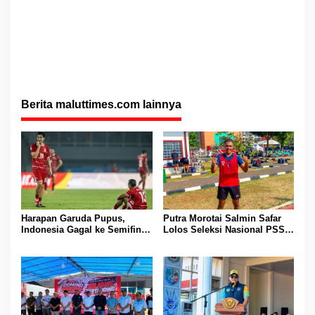
Berita maluttimes.com lainnya
Harapan Garuda Pupus,
Putra Morotai Salmin Safar
Indonesia Gagal ke Semifinal
Lolos Seleksi Nasional PSSI,
Piala AFF 2026 Usai Ditahan
Siap Pimpin Laga Liga 3
Singapura 1-1
hingga EPA Liga 1