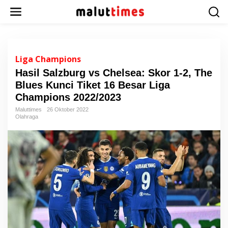
L
e
w
a
t
i
Liga Champions
k
Hasil Salzburg vs Chelsea: Skor 1-2, The
e
Blues Kunci Tiket 16 Besar Liga
k
o
Champions 2022/2023
n
Maluttimes
26 Oktober 2022
t
Olahraga
e
n