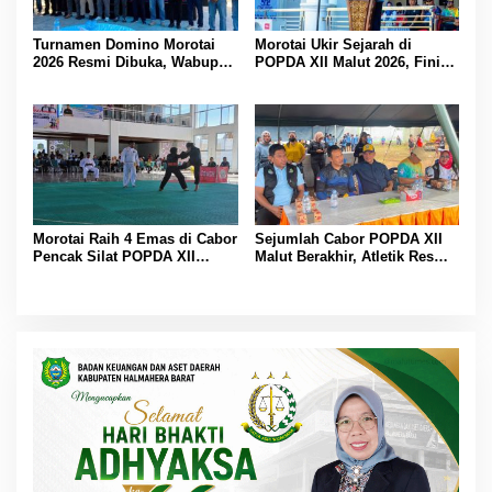
Turnamen Domino Morotai
Morotai Ukir Sejarah di
2026 Resmi Dibuka, Wabup
POPDA XII Malut 2026, Finis
Rio: Ajang Pererat
Peringkat Tiga dan Sukses
Persaudaraan dan Promosi
Jadi Tuan Rumah
Daerah
Morotai Raih 4 Emas di Cabor
Sejumlah Cabor POPDA XII
Pencak Silat POPDA XII
Malut Berakhir, Atletik Resmi
Malut, Ternate Keluar sebagai
Ditutup dengan Pengalungan
Juara Umum
Medali