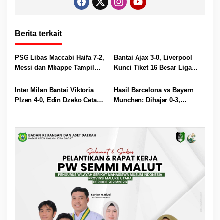
Berita terkait
PSG Libas Maccabi Haifa 7-2,
Bantai Ajax 3-0, Liverpool
Messi dan Mbappe Tampil
Kunci Tiket 16 Besar Liga
Gemilang
Champions
Inter Milan Bantai Viktoria
Hasil Barcelona vs Bayern
Plzen 4-0, Edin Dzeko Cetak
Munchen: Dihajar 0-3,
Brace
Blaugrana Terlempar ke Liga
Europa