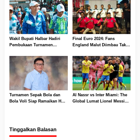
Agustus 2026
Wakil Bupati Halbar Hadiri
Final Euro 2024: Fans
Pembukaan Turnamen
England Malut Diimbau Tak
Pemuda Cup IV Sidangoli
Euforia Berlebihan, Jaga
Dehe
Kamtibmas
Turnamen Sepak Bola dan
Al Nassr vs Inter Miami: The
Bola Voli Siap Ramaikan HUT
Global Lumat Lionel Messi
ke-11 Pulau Taliabu
Cs 6-0
Tinggalkan Balasan