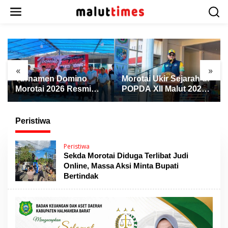
L
e
w
a
t
i
k
«
»
e
Turnamen Domino
Morotai Ukir Sejarah di
k
Morotai 2026 Resmi
POPDA XII Malut 2026,
o
Dibuka, Wabup Rio:
Finis Peringkat Tiga
n
Ajang Pererat
dan Sukses Jadi Tuan
t
Persaudaraan dan
Rumah
Peristiwa
e
Promosi Daerah
n
Peristiwa
Sekda Morotai Diduga Terlibat Judi
Online, Massa Aksi Minta Bupati
Bertindak