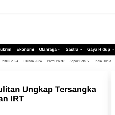
ukrim
Ekonomi
Olahraga
Sastra
Gaya Hidup
Pemilu 2024
Pilkada 2024
Partai Politik
Sepak Bola
Piala Dunia
ulitan Ungkap Tersangka
n IRT