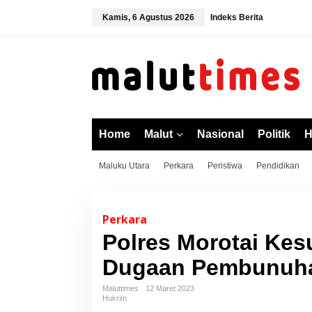
L
Kamis, 6 Agustus 2026
Indeks Berita
e
w
a
t
i
k
e
k
o
Home
Malut
Nasional
Politik
H
n
t
Maluku Utara
Perkara
Peristiwa
Pendidikan
e
n
Perkara
Polres Morotai Kes
Dugaan Pembunuha
Maluttimes
12 Maret 2023
Hukrim