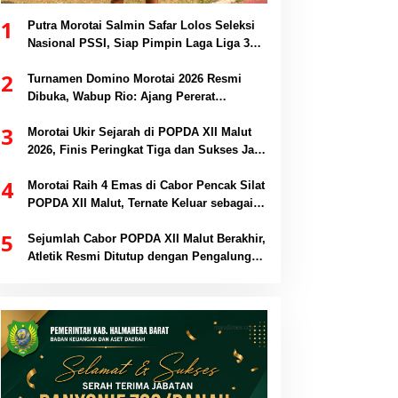
1
Putra Morotai Salmin Safar Lolos Seleksi
Nasional PSSI, Siap Pimpin Laga Liga 3
hingga EPA Liga 1
2
Turnamen Domino Morotai 2026 Resmi
Dibuka, Wabup Rio: Ajang Pererat
Persaudaraan dan Promosi Daerah
3
Morotai Ukir Sejarah di POPDA XII Malut
2026, Finis Peringkat Tiga dan Sukses Jadi
Tuan Rumah
4
Morotai Raih 4 Emas di Cabor Pencak Silat
POPDA XII Malut, Ternate Keluar sebagai
Juara Umum
5
Sejumlah Cabor POPDA XII Malut Berakhir,
Atletik Resmi Ditutup dengan Pengalungan
Medali