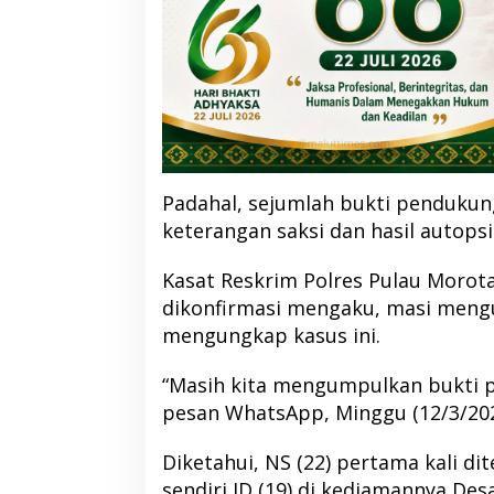
Padahal, sejumlah bukti pendukung
keterangan saksi dan hasil autopsi 
Kasat Reskrim Polres Pulau Morota
dikonfirmasi mengaku, masi meng
mengungkap kasus ini.
“Masih kita mengumpulkan bukti pe
pesan WhatsApp, Minggu (12/3/202
Diketahui, NS (22) pertama kali d
sendiri ID (19) di kediamannya D