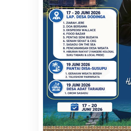
RSUD Tobelo Perluas Akses
Kolaborasi NHM da
Layanan Jantung Anak, Didukung
Hadirkan Layanan
Alat Echocardiography Bantuan
Warga Terdampak
NHM
Barat