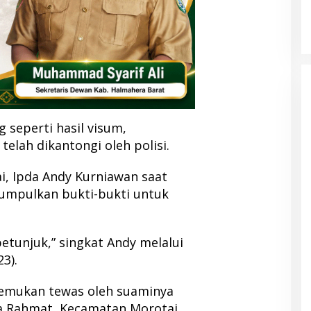
 seperti hasil visum,
telah dikantongi oleh polisi.
i, Ipda Andy Kurniawan saat
umpulkan bukti-bukti untuk
tunjuk,” singkat Andy melalui
3).
itemukan tewas oleh suaminya
esa Rahmat, Kecamatan Morotai