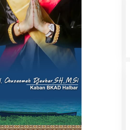
n IDI Halut
Pemda Haltim dan Pemda Halut
 Kesehatan bagi
Teken MoU Pelayanan Kesehatan
 Bencana Kao