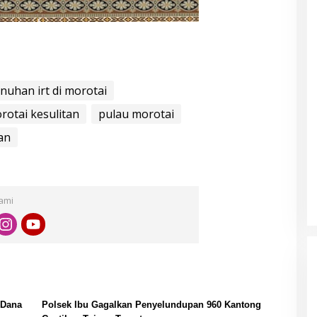
r
uhan irt di morotai
rotai kesulitan
pulau morotai
an
Kami
 Dana
Polsek Ibu Gagalkan Penyelundupan 960 Kantong