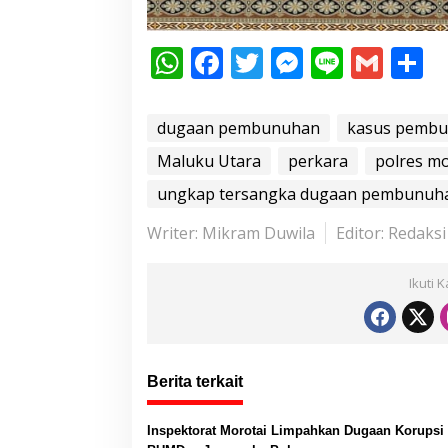
W
F
T
M
Li
G
S
h
ac
w
e
n
m
h
at
e
itt
ss
e
ai
a
dugaan pembunuhan
kasus pembun
s
b
er
e
l
e
Maluku Utara
perkara
polres mo
A
o
n
ungkap tersangka dugaan pembunuh
p
o
g
Writer: Mikram Duwila
Editor: Redaksi
p
k
er
Ikuti 
Berita terkait
Inspektorat Morotai Limpahkan Dugaan Korupsi