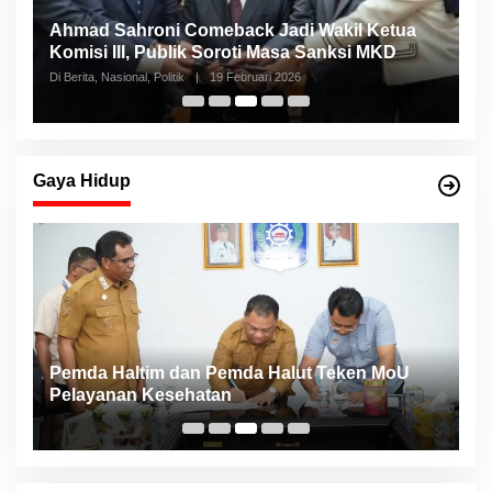
Ahmad Sahroni Comeback Jadi Wakil Ketua
N
Komisi III, Publik Soroti Masa Sanksi MKD
S
Di Berita, Nasional, Politik
|
19 Februari 2026
Di 
Gaya Hidup
Pemda Haltim dan Pemda Halut Teken MoU
T
Pelayanan Kesehatan
K
F