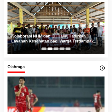
ng
Kolaborasi NHM dan IDI Halut Hadirkan
P
Layanan Kesehatan bagi Warga Terdampak
P
Bencana Kao Barat
Olahraga