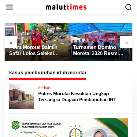
L
e
w
a
t
i
k
«
»
e
Putra Morotai Salmin
Turnamen Domino
k
Safar Lolos Seleksi
Morotai 2026 Resmi
o
Nasional PSSI, Siap
Dibuka, Wabup Rio:
n
Pimpin Laga Liga 3
Ajang Pererat
t
hingga EPA Liga 1
Persaudaraan dan
kasus pembunuhan irt di morotai
e
Promosi Daerah
n
Perkara
Polres Morotai Kesulitan Ungkap
Tersangka Dugaan Pembunuhan IRT