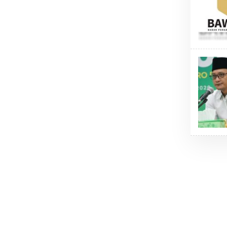
Kolaborasi NHM dan IDI Halut
Pemda Haltim dan
Hadirkan Layanan Kesehatan bagi
Teken MoU Pelay
Warga Terdampak Bencana Kao
Barat