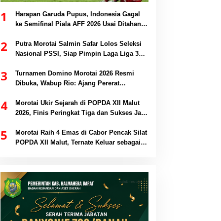
1
Harapan Garuda Pupus, Indonesia Gagal
ke Semifinal Piala AFF 2026 Usai Ditahan
Singapura 1-1
2
Putra Morotai Salmin Safar Lolos Seleksi
Nasional PSSI, Siap Pimpin Laga Liga 3
hingga EPA Liga 1
3
Turnamen Domino Morotai 2026 Resmi
Dibuka, Wabup Rio: Ajang Pererat
Persaudaraan dan Promosi Daerah
4
Morotai Ukir Sejarah di POPDA XII Malut
2026, Finis Peringkat Tiga dan Sukses Jadi
Tuan Rumah
5
Morotai Raih 4 Emas di Cabor Pencak Silat
POPDA XII Malut, Ternate Keluar sebagai
Juara Umum