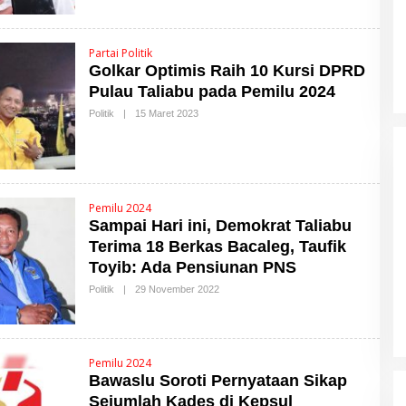
E
S
H
M
A
Partai Politik
L
Golkar Optimis Raih 10 Kursi DPRD
U
T
Pulau Taliabu pada Pemilu 2024
T
I
Politik
|
15 Maret 2023
O
M
L
E
E
S
H
M
A
L
U
Pemilu 2024
T
Sampai Hari ini, Demokrat Taliabu
T
I
Terima 18 Berkas Bacaleg, Taufik
M
Toyib: Ada Pensiunan PNS
omeback Jadi
Netfid Morotai Gelar FGD, Soroti
E
S
 III, Publik Soroti
Buruknya Sistem Pemilu dan
Politik
|
29 November 2022
O
Tantangan Pengawasan
L
19 Februari 2026
Di Politik, Pulau Morotai
|
5 Desember 2025
E
H
M
A
Pemilu 2024
L
Bawaslu Soroti Pernyataan Sikap
U
T
Sejumlah Kades di Kepsul
T