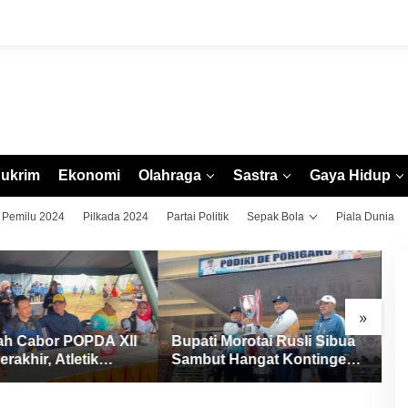
ukrim
Ekonomi
Olahraga
Sastra
Gaya Hidup
Pemilu 2024
Pilkada 2024
Partai Politik
Sepak Bola
Piala Dunia
»
ah Cabor POPDA XII
Bupati Morotai Rusli Sibua
H
erakhir, Atletik
Sambut Hangat Kontingen
I
Ditutup dengan
POPDA XII Malut 2026, Ajak
S
ungan Medali
Junjung Tinggi Sportivitas
U