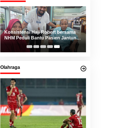
Konsistensi Haji Robert bersama
NHM Peduli Bantu Pasien Jantung
dari Berbagai Daerah di Maluku
Utara
Olahraga