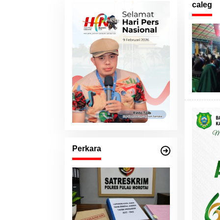
caleg
Perkara