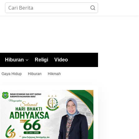
Hiburan
Religi
Video
Gaya Hidup
Hiburan
Hikmah
arapan Garuda Pupus,
Putra Morotai Salmin Safar
ndonesia Gagal ke
Lolos Seleksi Nasional
emifinal Piala AFF 2026
PSSI, Siap Pimpin Laga
sai Ditahan Singapura 1-1
Liga 3 hingga EPA Liga 1