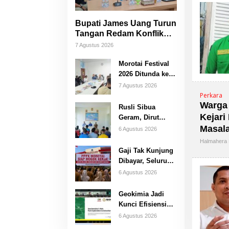
Bupati James Uang Turun
Tangan Redam Konflik
Bataka–Tuguis, Pemkab
7 Agustus 2026
Siap Bantu Korban dan
Verifikasi Kerugian
Morotai Festival
2026 Ditunda ke
Oktober, Pemda
7 Agustus 2026
Morotai Bidik
Perkara
Warga
Lebih Banyak
Rusli Sibua
Wisatawan
Kejari 
Geram, Dirut
Masal
PDAM Dicopot
6 Agustus 2026
Usai Warga
Halmahera 
Berhari-hari
Gaji Tak Kunjung
Tanpa Air Bersih
Dibayar, Seluruh
PPPK Morotai
6 Agustus 2026
Ancam Mogok
Kerja
Geokimia Jadi
Kunci Efisiensi
Pertambangan
6 Agustus 2026
Emas,