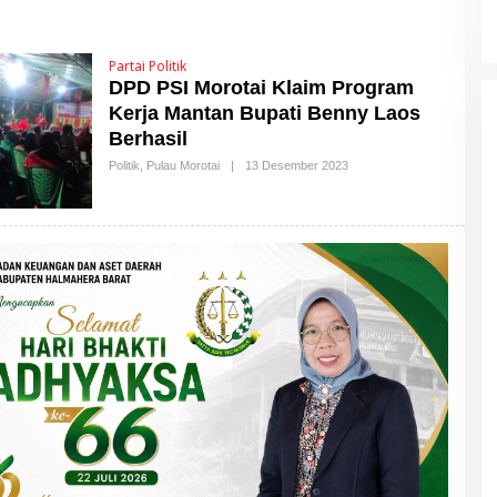
Partai Politik
DPD PSI Morotai Klaim Program
Kerja Mantan Bupati Benny Laos
Berhasil
Politik
,
Pulau Morotai
|
13 Desember 2023
O
L
E
H
M
A
L
U
T
T
I
M
E
S