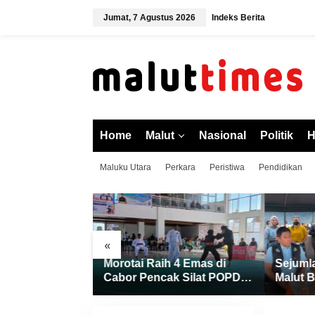
L
Jumat, 7 Agustus 2026
Indeks Berita
e
w
a
t
i
k
e
k
o
Home
Malut
Nasional
Politik
H
n
t
Maluku Utara
Perkara
Peristiwa
Pendidikan
e
n
«
Sejarah di
Morotai Raih 4 Emas di
Sejuml
lut 2026, Finis
Cabor Pencak Silat POPDA
Malut B
iga dan Sukses
XII Malut, Ternate Keluar
Resmi 
umah
sebagai Juara Umum
Pengal