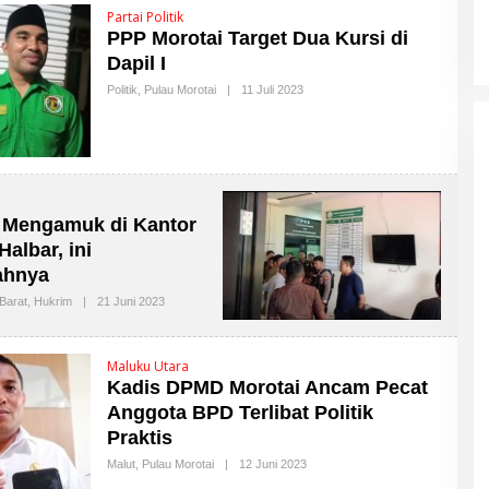
U
Partai Politik
T
PPP Morotai Target Dua Kursi di
T
I
Dapil I
M
E
Politik
,
Pulau Morotai
|
11 Juli 2023
O
S
L
E
H
M
A
L
U
T
 Mengamuk di Kantor
T
I
Halbar, ini
M
ahnya
E
S
Barat
,
Hukrim
|
21 Juni 2023
O
L
E
H
M
Maluku Utara
A
Kadis DPMD Morotai Ancam Pecat
L
U
Anggota BPD Terlibat Politik
T
Praktis
T
I
Malut
,
Pulau Morotai
|
12 Juni 2023
O
M
L
E