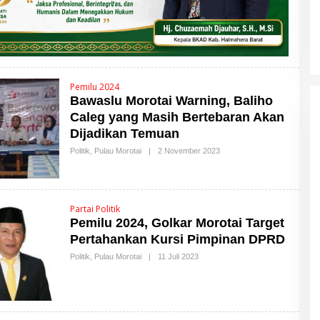
Pemilu 2024
Bawaslu Morotai Warning, Baliho
Caleg yang Masih Bertebaran Akan
Dijadikan Temuan
Politik
,
Pulau Morotai
|
2 November 2023
O
L
E
H
M
A
Partai Politik
L
Pemilu 2024, Golkar Morotai Target
U
T
Pertahankan Kursi Pimpinan DPRD
T
I
Politik
,
Pulau Morotai
|
11 Juli 2023
O
M
L
E
E
S
H
M
A
L