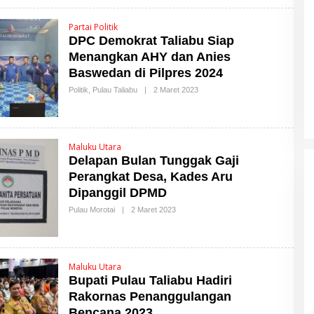
A
L
U
Partai Politik
T
DPC Demokrat Taliabu Siap
T
I
Menangkan AHY dan Anies
M
Baswedan di Pilpres 2024
E
RSUD Tobelo Perluas Akses
S
Politik
,
Pulau Taliabu
|
2 Maret 2023
O
Layanan Jantung Anak, Didukung
L
Alat Echocardiography Bantuan
E
NHM
H
M
A
Maluku Utara
L
Delapan Bulan Tunggak Gaji
U
T
Perangkat Desa, Kades Aru
T
I
Dipanggil DPMD
M
E
Pulau Morotai
|
2 Maret 2023
O
S
L
E
H
M
A
Maluku Utara
L
Bupati Pulau Taliabu Hadiri
U
T
Rakornas Penanggulangan
T
I
Bencana 2023