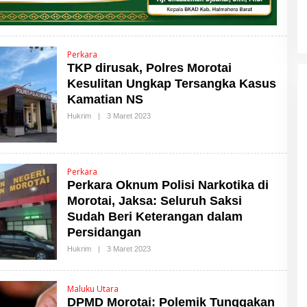
Perkara
TKP dirusak, Polres Morotai
Kesulitan Ungkap Tersangka Kasus
Kamatian NS
Hukrim
|
3 Maret 2023
O
L
E
H
M
A
Perkara
L
Perkara Oknum Polisi Narkotika di
U
T
Morotai, Jaksa: Seluruh Saksi
T
I
Sudah Beri Keterangan dalam
M
Persidangan
E
S
Hukrim
|
3 Maret 2023
O
L
E
H
Maluku Utara
M
A
DPMD Morotai: Polemik Tunggakan
L