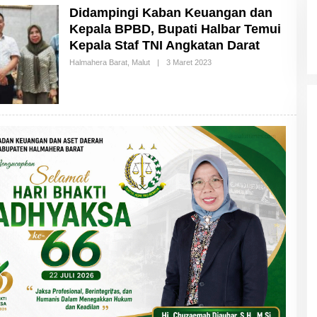
Didampingi Kaban Keuangan dan
Kepala BPBD, Bupati Halbar Temui
Kepala Staf TNI Angkatan Darat
Halmahera Barat
,
Malut
|
3 Maret 2023
O
L
E
H
M
A
L
U
T
T
I
M
E
S