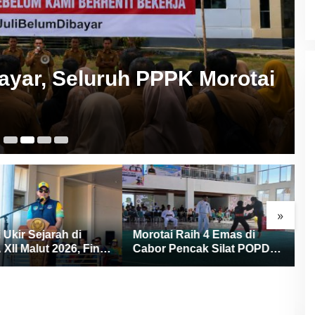
ayar, Seluruh PPPK Morotai
6 
»
 Ukir Sejarah di
Morotai Raih 4 Emas di
S
II Malut 2026, Finis
Cabor Pencak Silat POPDA
Ma
kat Tiga dan Sukses
XII Malut, Ternate Keluar
R
uan Rumah
sebagai Juara Umum
P