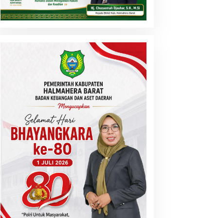
Berita
,
Malut
,
Pulau Morotai
Bupati Morotai Tegaskan Disipli
Dipotong dan Reward-Punishmen
Agustus 2026
ejumlah Cabor POPDA XII
Bupati Morotai Rusli Sibua
lut Berakhir, Atletik
Sambut Hangat Kontingen
esmi Ditutup dengan
POPDA XII Malut 2026, Ajak
engalungan Medali
Junjung Tinggi Sportivitas