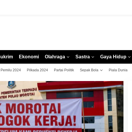
ukrim
Ekonomi
Olahraga
Sastra
Gaya Hidup
Pemilu 2024
Pilkada 2024
Partai Politik
Sepak Bola
Piala Dunia