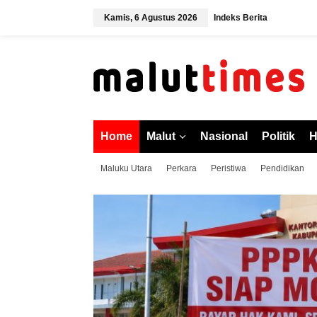
L
Kamis, 6 Agustus 2026
Indeks Berita
e
w
a
t
i
k
e
k
o
Home
Malut
Nasional
Politik
H
n
t
Maluku Utara
Perkara
Peristiwa
Pendidikan
e
n