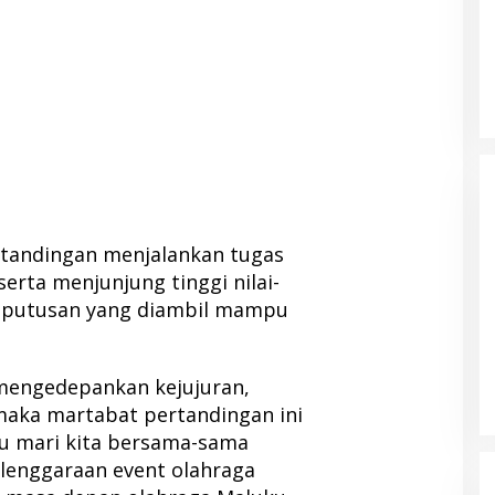
rtandingan menjalankan tugas
 serta menjunjung tinggi nilai-
 keputusan yang diambil mampu
Albert Hama
Bupati Morotai Hadiri Musda Golkar
albar Periode
Malut, Tegaskan Pentingnya
Sinergi Pembangunan
olitik
|
13 Juni 2026
Di Berita, Politik, Pulau Morotai
|
12 April 2026
 mengedepankan kejujuran,
 maka martabat pertandingan ini
itu mari kita bersama-sama
lenggaraan event olahraga