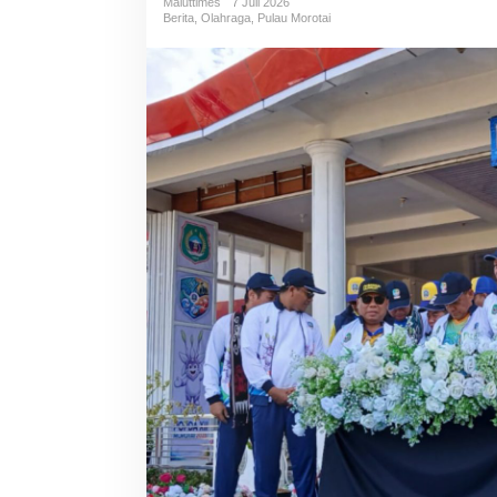
Maluttimes
7 Juli 2026
Berita
,
Olahraga
,
Pulau Morotai