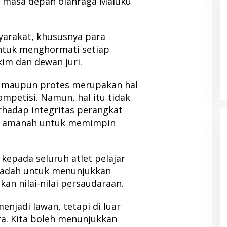
 masa depan olahraga Maluku
yarakat, khususnya para
ntuk menghormati setiap
luas Akses
Kolaborasi NHM dan IDI Halut
im dan dewan juri.
 Anak, Didukung
Hadirkan Layanan Kesehatan bagi
raphy Bantuan
Warga Terdampak Bencana Kao
 maupun protes merupakan hal
Barat
ompetisi. Namun, hal itu tidak
hadap integritas perangkat
an amanah untuk memimpin
 kepada seluruh atlet pelajar
wadah untuk menunjukkan
n nilai-nilai persaudaraan.
njadi lawan, tetapi di luar
ra. Kita boleh menunjukkan