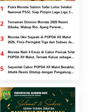
1
Putra Morotai Salmin Safar Lolos Seleksi
Nasional PSSI, Siap Pimpin Laga Liga 3
hingga EPA Liga 1
2
Turnamen Domino Morotai 2026 Resmi
Dibuka, Wabup Rio: Ajang Pererat
Persaudaraan dan Promosi Daerah
3
Morotai Ukir Sejarah di POPDA XII Malut
2026, Finis Peringkat Tiga dan Sukses Jadi
Tuan Rumah
4
Morotai Raih 4 Emas di Cabor Pencak Silat
POPDA XII Malut, Ternate Keluar sebagai
Juara Umum
5
Sejumlah Cabor POPDA XII Malut Berakhir,
Atletik Resmi Ditutup dengan Pengalungan
Medali