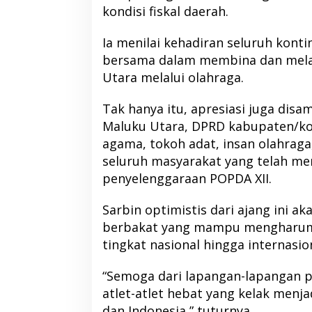
kondisi fiskal daerah.
Ia menilai kehadiran seluruh kon
bersama dalam membina dan mela
Utara melalui olahraga.
Tak hanya itu, apresiasi juga dis
Maluku Utara, DPRD kabupaten/ko
agama, tokoh adat, insan olahraga,
seluruh masyarakat yang telah m
penyelenggaraan POPDA XII.
Sarbin optimistis dari ajang ini ak
berbakat yang mampu mengharum
tingkat nasional hingga internasio
“Semoga dari lapangan-lapangan pe
atlet-atlet hebat yang kelak men
dan Indonesia,” tuturnya.