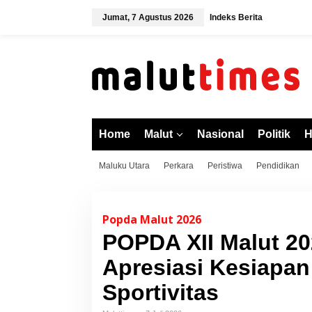
L
Jumat, 7 Agustus 2026
Indeks Berita
e
w
a
t
i
k
e
k
o
Home
Malut
Nasional
Politik
H
n
t
Maluku Utara
Perkara
Peristiwa
Pendidikan
e
n
Popda Malut 2026
POPDA XII Malut 2
Apresiasi Kesiapan
Sportivitas