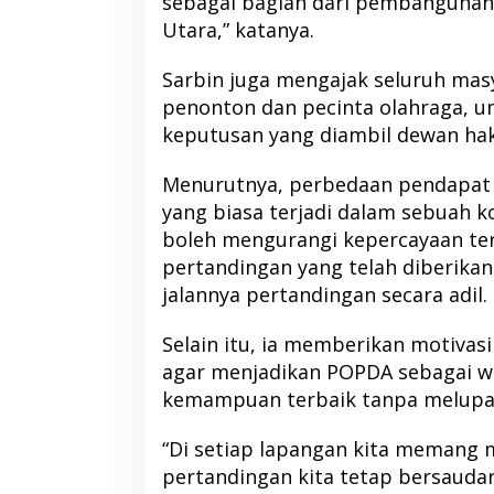
sebagai bagian dari pembangunan
Utara,” katanya.
Sarbin juga mengajak seluruh mas
penonton dan pecinta olahraga, u
RSUD Tobelo Per
keputusan yang diambil dewan hak
Layanan Jantung
Alat Echocardiog
Menurutnya, perbedaan pendapat
NHM
yang biasa terjadi dalam sebuah k
boleh mengurangi kepercayaan ter
pertandingan yang telah diberik
jalannya pertandingan secara adil.
Selain itu, ia memberikan motivasi
agar menjadikan POPDA sebagai 
kemampuan terbaik tanpa melupaka
“Di setiap lapangan kita memang me
pertandingan kita tetap bersauda