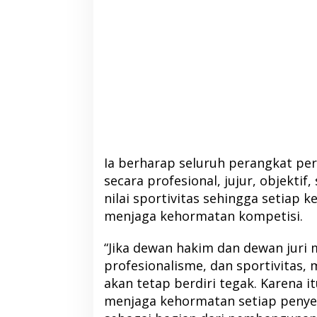
Ia berharap seluruh perangkat pe
secara profesional, jujur, objektif,
nilai sportivitas sehingga setiap
DPP PKB Tunjuk 
menjaga kehormatan kompetisi.
Pimpin DPC PKB H
2026-2031
Di Berita, Halmahera Barat, P
“Jika dewan hakim dan dewan juri
profesionalisme, dan sportivitas,
akan tetap berdiri tegak. Karena 
menjaga kehormatan setiap penye