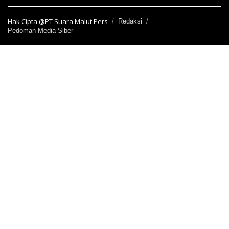
Hak Cipta @PT Suara Malut Pers
Redaksi
Pedoman Media Siber