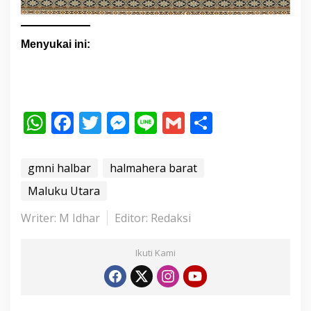
Menyukai ini:
W
F
T
M
Li
G
S
h
ac
w
e
n
m
h
at
e
itt
ss
e
ai
ar
gmni halbar
halmahera barat
s
b
er
e
l
e
Maluku Utara
A
o
n
Writer: M Idhar
Editor: Redaksi
p
o
g
p
k
er
Ikuti Kami