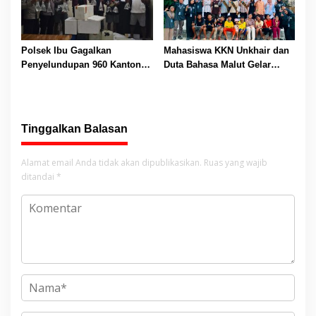
Polsek Ibu Gagalkan
Mahasiswa KKN Unkhair dan
Penyelundupan 960 Kantong
Duta Bahasa Malut Gelar
Captikus Tujuan Ternate
Pelatihan Menulis Cerita
untuk Tingkatkan Literasi
Anak
Tinggalkan Balasan
Alamat email Anda tidak akan dipublikasikan.
Ruas yang wajib
ditandai
*