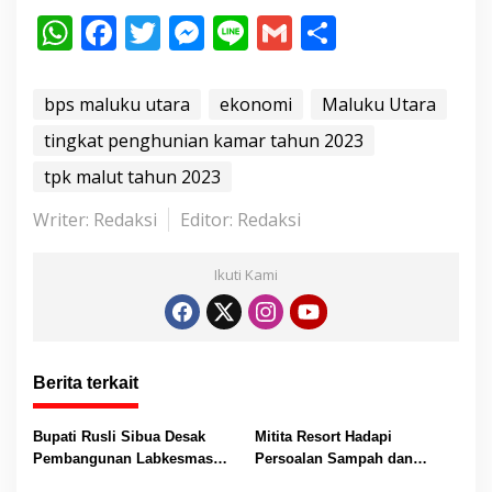
W
F
T
M
Li
G
S
h
ac
w
e
n
m
h
at
e
itt
ss
e
ai
ar
bps maluku utara
ekonomi
Maluku Utara
s
b
er
e
l
e
tingkat penghunian kamar tahun 2023
A
o
n
tpk malut tahun 2023
p
o
g
Writer: Redaksi
Editor: Redaksi
p
k
er
Ikuti Kami
Berita terkait
Bupati Rusli Sibua Desak
Mitita Resort Hadapi
Pembangunan Labkesmas
Persoalan Sampah dan
Morotai Dikebut Sebelum 17
Nelayan, Bupati Rusli Sibua