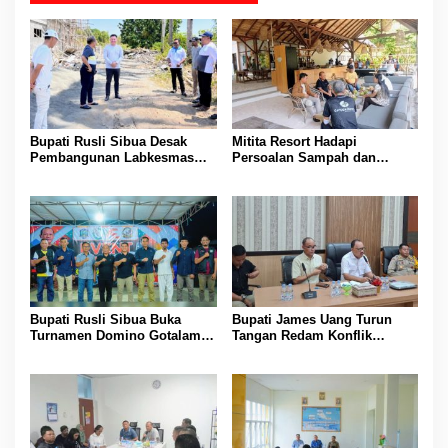
Bupati Rusli Sibua Desak
Mitita Resort Hadapi
Pembangunan Labkesmas
Persoalan Sampah dan
Morotai Dikebut Sebelum 17
Nelayan, Bupati Rusli Sibua
Agustus
Bertindak
Bupati Rusli Sibua Buka
Bupati James Uang Turun
Turnamen Domino Gotalamo
Tangan Redam Konflik
Cup, Total Hadiah Rp35 Juta
Bataka–Tuguis, Pemkab Siap
Bantu Korban dan Verifikasi
Kerugian