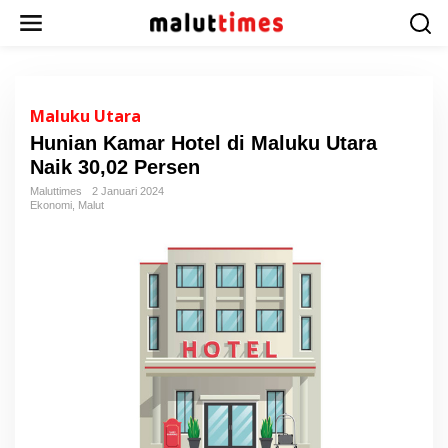
L
e
w
a
t
i
Maluku Utara
k
Hunian Kamar Hotel di Maluku Utara
e
Naik 30,02 Persen
k
o
Maluttimes
2 Januari 2024
n
Ekonomi
,
Malut
t
e
n