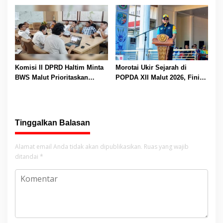
untuk Tingkatkan Literasi
Persaudaraan dan Promosi
Anak
Daerah
Komisi II DPRD Haltim Minta
Morotai Ukir Sejarah di
BWS Malut Prioritaskan
POPDA XII Malut 2026, Finis
Perbaikan Irigasi di Patlean
Peringkat Tiga dan Sukses
dan Sekitarnya
Jadi Tuan Rumah
Tinggalkan Balasan
Alamat email Anda tidak akan dipublikasikan.
Ruas yang wajib
ditandai
*