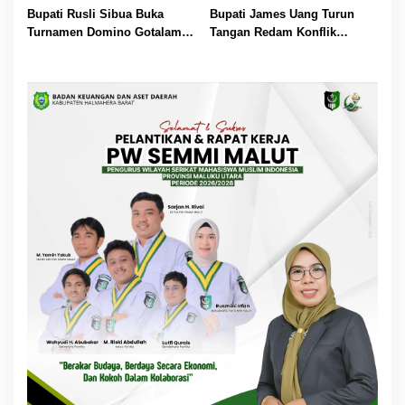
Agustus
Bertindak
Bupati Rusli Sibua Buka
Bupati James Uang Turun
Turnamen Domino Gotalamo
Tangan Redam Konflik
Cup, Total Hadiah Rp35 Juta
Bataka–Tuguis, Pemkab Siap
Bantu Korban dan Verifikasi
Kerugian