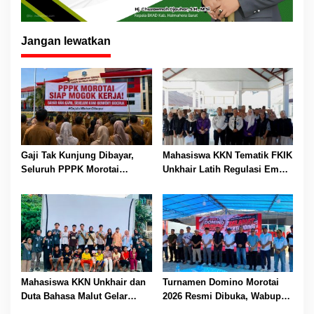
Jangan lewatkan
Gaji Tak Kunjung Dibayar,
Mahasiswa KKN Tematik FKIK
Seluruh PPPK Morotai
Unkhair Latih Regulasi Emosi
Ancam Mogok Kerja
Anak Binaan LPKA Kelas II
Ternate Lewat Edukasi dan
Psikodrama
Mahasiswa KKN Unkhair dan
Turnamen Domino Morotai
Duta Bahasa Malut Gelar
2026 Resmi Dibuka, Wabup
Pelatihan Menulis Cerita
Rio: Ajang Pererat