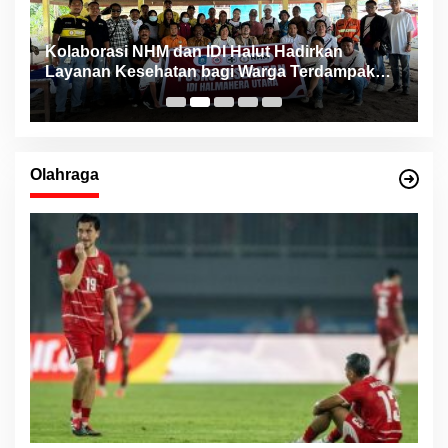
ng
Kolaborasi NHM dan IDI Halut Hadirkan
P
Layanan Kesehatan bagi Warga Terdampak
P
Bencana Kao Barat
Olahraga