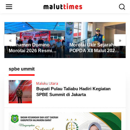
L
e
w
a
t
i
k
«
»
e
o
Morotai Ukir Sejarah di
Morotai Raih 4 Emas d
k
mi
POPDA XII Malut 2026,
Cabor Pencak Silat
o
o:
Finis Peringkat Tiga
POPDA XII Malut,
n
dan Sukses Jadi Tuan
Ternate Keluar sebaga
t
n
Rumah
Juara Umum
spbe ummit
e
n
Maluku Utara
Bupati Pulau Taliabu Hadiri Kegiatan
SPBE Summit di Jakarta