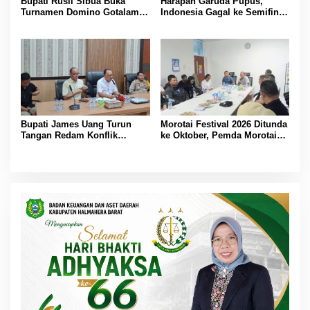
Bupati Rusli Sibua Buka
Harapan Garuda Pupus,
Turnamen Domino Gotalamo
Indonesia Gagal ke Semifinal
Cup, Total Hadiah Rp35 Juta
Piala AFF 2026 Usai Ditahan
Singapura 1-1
Bupati James Uang Turun
Morotai Festival 2026 Ditunda
Tangan Redam Konflik
ke Oktober, Pemda Morotai
Bataka–Tuguis, Pemkab Siap
Bidik Lebih Banyak
Bantu Korban dan Verifikasi
Wisatawan
Kerugian