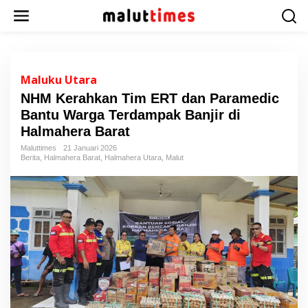
L
e
w
a
t
i
Maluku Utara
k
NHM Kerahkan Tim ERT dan Paramedic
e
Bantu Warga Terdampak Banjir di
k
o
Halmahera Barat
n
Maluttimes
21 Januari 2026
t
Berita
,
Halmahera Barat
,
Halmahera Utara
,
Malut
e
n