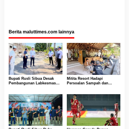
Berita maluttimes.com lainnya
Bupati Rusli Sibua Desak
Mitita Resort Hadapi
Pembangunan Labkesmas
Persoalan Sampah dan
Morotai Dikebut Sebelum 17
Nelayan, Bupati Rusli Sibua
Agustus
Bertindak