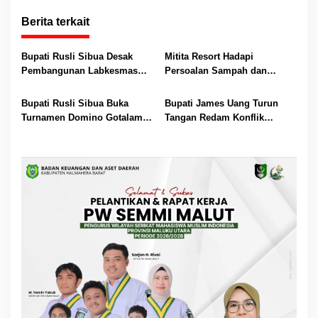
Berita terkait
Bupati Rusli Sibua Desak
Mitita Resort Hadapi
Pembangunan Labkesmas
Persoalan Sampah dan
Morotai Dikebut Sebelum 17
Nelayan, Bupati Rusli Sibua
Agustus
Bertindak
Bupati Rusli Sibua Buka
Bupati James Uang Turun
Turnamen Domino Gotalamo
Tangan Redam Konflik
Cup, Total Hadiah Rp35 Juta
Bataka–Tuguis, Pemkab Siap
Bantu Korban dan Verifikasi
Kerugian