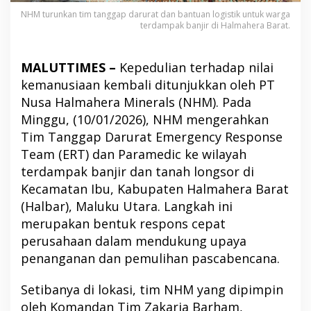
NHM turunkan tim tanggap darurat dan bantuan logistik untuk warga
terdampak banjir di Halmahera Barat.
MALUTTIMES –
Kepedulian terhadap nilai
kemanusiaan kembali ditunjukkan oleh PT
Nusa Halmahera Minerals (NHM). Pada
Minggu, (10/01/2026), NHM mengerahkan
Tim Tanggap Darurat Emergency Response
Team (ERT) dan Paramedic ke wilayah
terdampak banjir dan tanah longsor di
Kecamatan Ibu, Kabupaten Halmahera Barat
(Halbar), Maluku Utara. Langkah ini
merupakan bentuk respons cepat
perusahaan dalam mendukung upaya
penanganan dan pemulihan pascabencana.
Setibanya di lokasi, tim NHM yang dipimpin
oleh Komandan Tim Zakaria Barham,