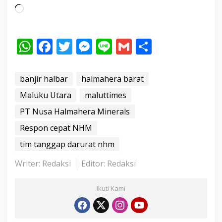
M
e
m
W
F
T
M
Li
G
S
u
h
ac
w
e
n
m
h
a
t
at
e
itt
ss
e
ai
ar
banjir halbar
halmahera barat
.
s
b
er
e
l
e
Maluku Utara
maluttimes
.
A
o
n
.
PT Nusa Halmahera Minerals
p
o
g
Respon cepat NHM
p
k
er
tim tanggap darurat nhm
Writer: Redaksi
Editor: Redaksi
Ikuti Kami