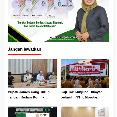
Jangan lewatkan
Bupati James Uang Turun
Gaji Tak Kunjung Dibayar,
Tangan Redam Konflik
Seluruh PPPK Morotai
Bataka–Tuguis, Pemkab Siap
Ancam Mogok Kerja
Bantu Korban dan Verifikasi
Kerugian