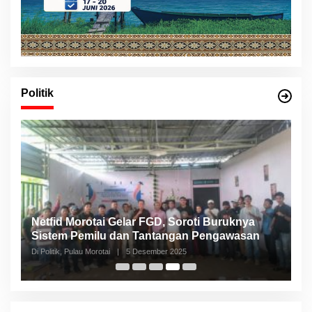
Politik
Sebut Rakyat ‘Goblok’, GMNI Ultimatum PDIP
Copot Masdar dari DPRD Halsel
Di Malut, Politik
|
4 September 2025