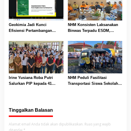
Geokimia Jadi Kunci
NHM Konsisten Laksanakan
Efisiensi Pertambangan
Binwas Terpadu ESDM,
Emas, Superintendent NHM
Inspektur Tambang Dorong
Berbagi Wawasan di Webinar
Peningkatan Operasional
MGEI-SC UNG
Menuju Beyond Compliance
Irine Yusiana Roba Putri
NHM Peduli Fasilitasi
Salurkan PIP kepada 41
Transportasi Siswa Sekolah
Siswa SMK Bina Insani
Rakyat, Perkuat Akses
Halbar, Serap Aspirasi
Pendidikan di Halmahera
Pendidikan Warga
Utara
Tinggalkan Balasan
Alamat email Anda tidak akan dipublikasikan.
Ruas yang wajib
ditandai
*