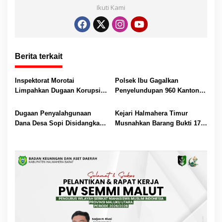
Ikuti Kami
A
o
n
p
o
g
p
k
er
Berita terkait
Inspektorat Morotai
Polsek Ibu Gagalkan
Limpahkan Dugaan Korupsi
Penyelundupan 960 Kantong
Dana BUMDes Juanga ke
Captikus Tujuan Ternate
Polres
Dugaan Penyalahgunaan
Kejari Halmahera Timur
Dana Desa Sopi Disidangkan,
Musnahkan Barang Bukti 17
Hasil Audit Dilimpahkan ke
Perkara Berkekuatan Hukum
Bidang Evaluasi
Tetap