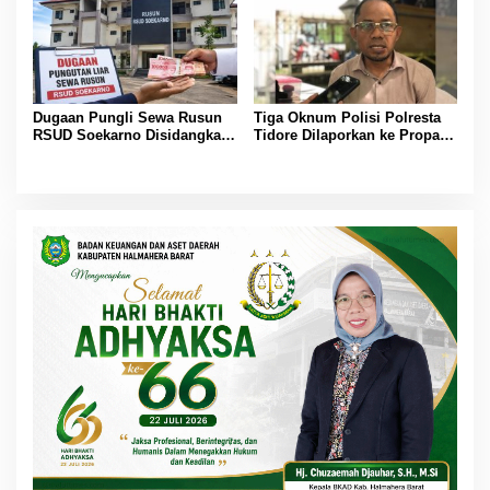
Dugaan Pungli Sewa Rusun
Tiga Oknum Polisi Polresta
RSUD Soekarno Disidangkan
Tidore Dilaporkan ke Propam,
di TP-TGR, Tim Audit: LHP
Diduga Intimidasi dan Ancam
Sudah Diserahkan
Seorang ASN