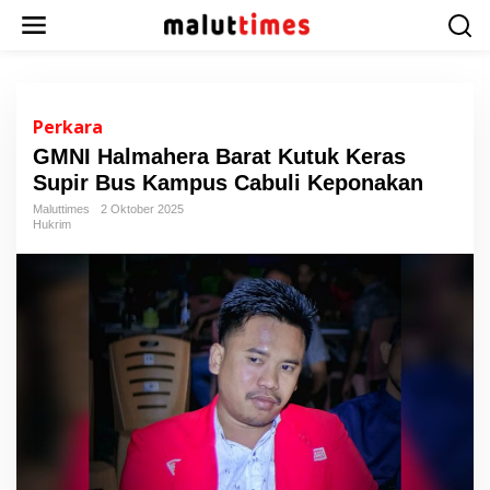
L
e
w
a
t
i
Perkara
k
GMNI Halmahera Barat Kutuk Keras
e
Supir Bus Kampus Cabuli Keponakan
k
o
Maluttimes
2 Oktober 2025
n
Hukrim
t
e
n