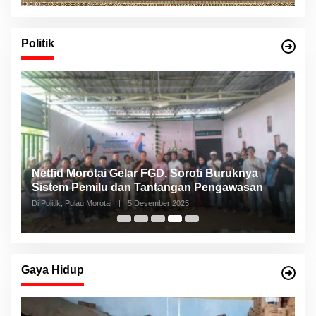
Politik
Netfid Morotai Gelar FGD, Soroti Buruknya
S
Sistem Pemilu dan Tantangan Pengawasan
C
Di Politik, Pulau Morotai
|
5 Desember 2025
Di 
Gaya Hidup