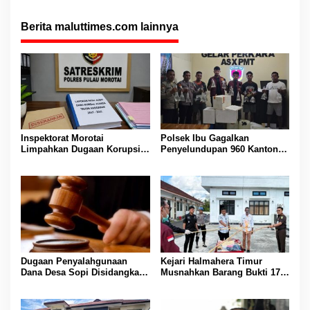
Berita maluttimes.com lainnya
Inspektorat Morotai
Polsek Ibu Gagalkan
Limpahkan Dugaan Korupsi
Penyelundupan 960 Kantong
Dana BUMDes Juanga ke
Captikus Tujuan Ternate
Polres
Dugaan Penyalahgunaan
Kejari Halmahera Timur
Dana Desa Sopi Disidangkan,
Musnahkan Barang Bukti 17
Hasil Audit Dilimpahkan ke
Perkara Berkekuatan Hukum
Bidang Evaluasi
Tetap