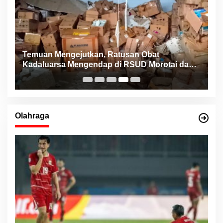
Temuan Mengejutkan, Ratusan Obat
K
Kadaluarsa Mengendap di RSUD Morotai dan
B
Faskes sejak 2022
M
Olahraga