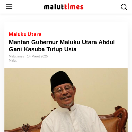
L
e
w
a
t
i
Maluku Utara
k
Mantan Gubernur Maluku Utara Abdul
e
Gani Kasuba Tutup Usia
k
o
Maluttimes
14 Maret 2025
n
Malut
t
e
n