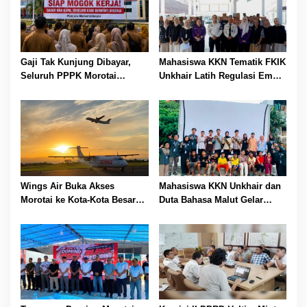
Gaji Tak Kunjung Dibayar,
Mahasiswa KKN Tematik FKIK
Seluruh PPPK Morotai
Unkhair Latih Regulasi Emosi
Ancam Mogok Kerja
Anak Binaan LPKA Kelas II
Ternate Lewat Edukasi dan
Psikodrama
Wings Air Buka Akses
Mahasiswa KKN Unkhair dan
Morotai ke Kota-Kota Besar
Duta Bahasa Malut Gelar
Indonesia, Rute Perdana
Pelatihan Menulis Cerita
Mulai 20 Juli
untuk Tingkatkan Literasi
Anak