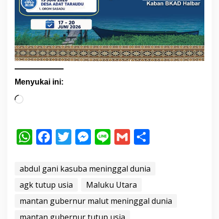
Menyukai ini:
M
e
m
W
F
T
M
Li
G
S
u
h
ac
w
e
n
m
h
a
t
at
e
itt
ss
e
ai
ar
abdul gani kasuba meninggal dunia
.
s
b
er
e
l
e
agk tutup usia
Maluku Utara
.
A
o
n
.
mantan gubernur malut meninggal dunia
p
o
g
mantan gubernur tutup usia