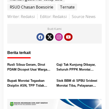
p
k
er
RSUD Chasan Boesoirie
Ternate
Writer: Redaksi
Editor: Redaksi
Source News
Ikuti Kami
Berita terkait
Rusli Sibua Geram, Dirut
Gaji Tak Kunjung Dibayar,
PDAM Dicopot Usai Warga
Seluruh PPPK Morotai
Berhari-hari Tanpa Air Bersih
Ancam Mogok Kerja
Bupati Morotai Tegaskan
Stok BBM di SPBU Sridewi
Disiplin ASN, TPP Tidak
Morotai Tiba, Pelayanan
Dipotong dan Reward-
Pengisian Kembali Normal
Punishment Tetap Berlaku