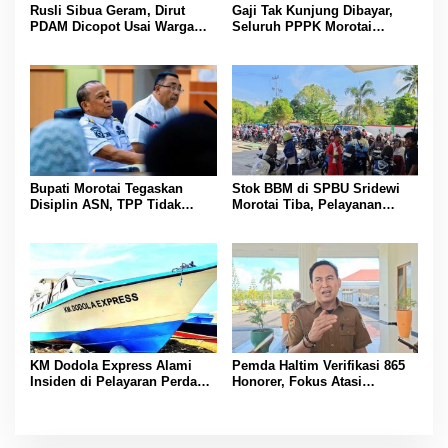
Rusli Sibua Geram, Dirut
Gaji Tak Kunjung Dibayar,
PDAM Dicopot Usai Warga
Seluruh PPPK Morotai
Berhari-hari Tanpa Air Bersih
Ancam Mogok Kerja
Bupati Morotai Tegaskan
Stok BBM di SPBU Sridewi
Disiplin ASN, TPP Tidak
Morotai Tiba, Pelayanan
Dipotong dan Reward-
Pengisian Kembali Normal
Punishment Tetap Berlaku
KM Dodola Express Alami
Pemda Haltim Verifikasi 865
Insiden di Pelayaran Perdana,
Honorer, Fokus Atasi
Operasional Sementara
Kekurangan Guru dan Tenaga
Dihentikan
Kesehatan