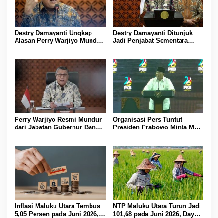
Destry Damayanti Ungkap
Destry Damayanti Ditunjuk
Alasan Perry Warjiyo Mundur
Jadi Penjabat Sementara
dari Jabatan Gubernur Bank
Gubernur BI Usai Perry
Indonesia
Warjiyo Mengundurkan Diri
Perry Warjiyo Resmi Mundur
Organisasi Pers Tuntut
dari Jabatan Gubernur Bank
Presiden Prabowo Minta Maaf
Indonesia, Presiden Prabowo
atas Penyebutan Wartawan
Sampaikan Apresiasi
sebagai “Londo Ireng”
Inflasi Maluku Utara Tembus
NTP Maluku Utara Turun Jadi
5,05 Persen pada Juni 2026,
101,68 pada Juni 2026, Daya