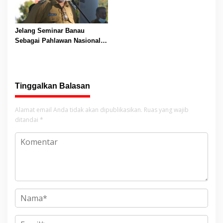
Jelang Seminar Banau
Sebagai Pahlawan Nasional,
Bupati Halbar Imbau SKPD
Proaktif
Tinggalkan Balasan
Alamat email Anda tidak akan dipublikasikan.
Ruas yang wajib
ditandai
*