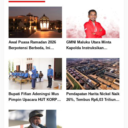
Awal Puasa Ramadan 2026
GMNI Maluku Utara Minta
Berpotensi Berbeda, Ini
Kapolda Instruksikan
Jadwal Versi Muhammadiyah,
Pengawalan Aksi Mahasiswa
NU, dan Pemerintah
Secara Profesional
Bupati Fifian Adeningsi Mus
Pendapatan Harita Nickel Naik
Pimpin Upacara HUT KORPRI
26%, Tembus Rp6,03 Triliun
ke-53
di Kuartal 1-2024