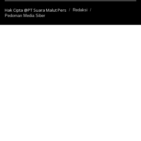
Hak Cipta @PT Suara Malut Pers
Redaksi
Pedoman Media Siber