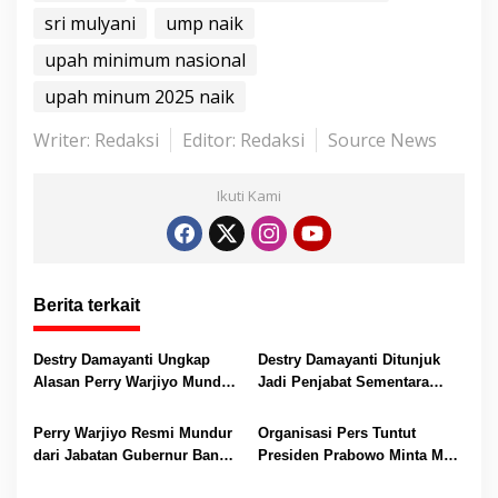
s
b
er
e
l
e
sri mulyani
ump naik
A
o
n
upah minimum nasional
p
o
g
upah minum 2025 naik
p
k
er
Writer: Redaksi
Editor: Redaksi
Source News
Ikuti Kami
Berita terkait
Destry Damayanti Ungkap
Destry Damayanti Ditunjuk
Alasan Perry Warjiyo Mundur
Jadi Penjabat Sementara
dari Jabatan Gubernur Bank
Gubernur BI Usai Perry
Indonesia
Warjiyo Mengundurkan Diri
Perry Warjiyo Resmi Mundur
Organisasi Pers Tuntut
dari Jabatan Gubernur Bank
Presiden Prabowo Minta Maaf
Indonesia, Presiden Prabowo
atas Penyebutan Wartawan