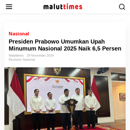
L
e
w
a
t
i
Nasional
k
Presiden Prabowo Umumkan Upah
e
Minumum Nasional 2025 Naik 6,5 Persen
k
o
Maluttimes
29 November 2024
n
Ekonomi
,
Nasional
t
e
n