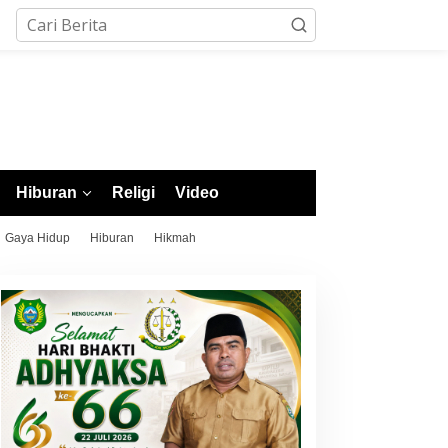
Hiburan
Religi
Video
Gaya Hidup
Hiburan
Hikmah
upati Morotai Rusli Sibua
POPDA XII Malut 2026
ambut Hangat Kontingen
Resmi Dibuka, Wagub
OPDA XII Malut 2026, Ajak
Apresiasi Kesiapan Morotai
unjung Tinggi Sportivitas
dan Tekankan Sportivitas