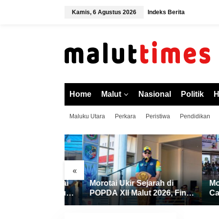
L
Kamis, 6 Agustus 2026
Indeks Berita
e
w
a
t
i
k
e
k
o
Home
Malut
Nasional
Politik
H
n
t
Maluku Utara
Perkara
Peristiwa
Pendidikan
e
n
«
mino Morotai
Morotai Ukir Sejarah di
Morotai
Dibuka, Wabup
POPDA XII Malut 2026, Finis
Cabor 
ererat
Peringkat Tiga dan Sukses
XII Mal
n dan Promosi
Jadi Tuan Rumah
sebaga