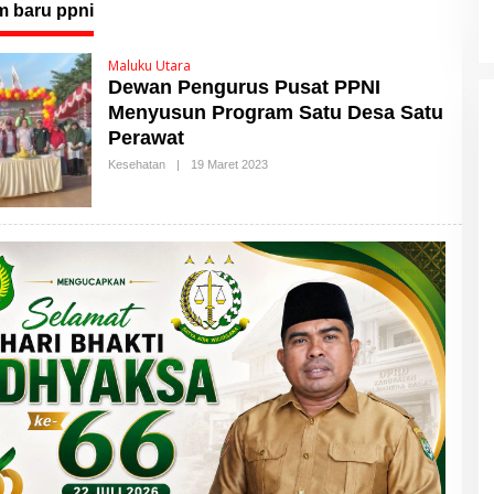
m baru ppni
Maluku Utara
Dewan Pengurus Pusat PPNI
Menyusun Program Satu Desa Satu
Perawat
Kesehatan
|
19 Maret 2023
O
L
E
H
M
A
L
U
T
T
I
M
E
S