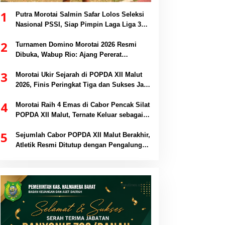
1
Putra Morotai Salmin Safar Lolos Seleksi
Nasional PSSI, Siap Pimpin Laga Liga 3
hingga EPA Liga 1
2
Turnamen Domino Morotai 2026 Resmi
Dibuka, Wabup Rio: Ajang Pererat
Persaudaraan dan Promosi Daerah
3
Morotai Ukir Sejarah di POPDA XII Malut
2026, Finis Peringkat Tiga dan Sukses Jadi
Tuan Rumah
4
Morotai Raih 4 Emas di Cabor Pencak Silat
POPDA XII Malut, Ternate Keluar sebagai
Juara Umum
5
Sejumlah Cabor POPDA XII Malut Berakhir,
Atletik Resmi Ditutup dengan Pengalungan
Medali