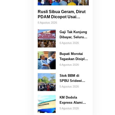
Rusli Sibua Geram, Dirut
PDAM Dicopot Usai
Warga Berhari-hari Tanpa
6 Agustus 2026
Air Bersih
Gaji Tak Kunjung
Dibayar, Seluruh
PPPK Morotai
6 Agustus 2026
Ancam Mogok
Kerja
Bupati Morotai
Tegaskan Disiplin
ASN, TPP Tidak
6 Agustus 2026
Dipotong dan
Reward-
Stok BBM di
Punishment Tetap
SPBU Sridewi
Berlaku
Morotai Tiba,
5 Agustus 2026
Pelayanan
Pengisian
KM Dodola
Kembali Normal
Express Alami
Insiden di
5 Agustus 2026
Pelayaran