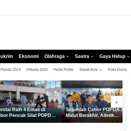
ukrim
Ekonomi
Olahraga
Sastra
Gaya Hidup
Pemilu 2024
Pilkada 2024
Partai Politik
Sepak Bola
Piala Dunia
»
 Raih 4 Emas di
Sejumlah Cabor POPDA XII
B
Pencak Silat POPDA
Malut Berakhir, Atletik
S
ut, Ternate Keluar
Resmi Ditutup dengan
P
i Juara Umum
Pengalungan Medali
J