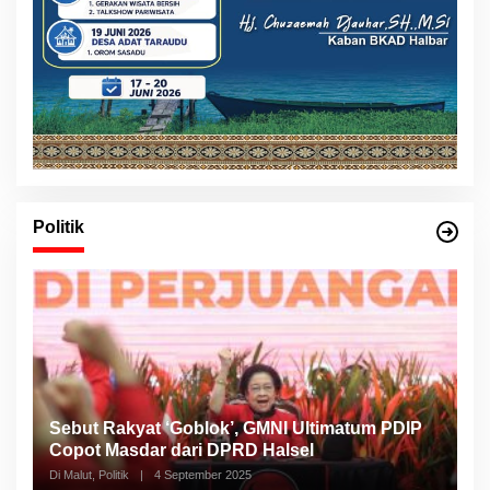
Politik
Sebut Rakyat ‘Goblok’, GMNI Ultimatum PDIP
Copot Masdar dari DPRD Halsel
Di Malut, Politik
|
4 September 2025