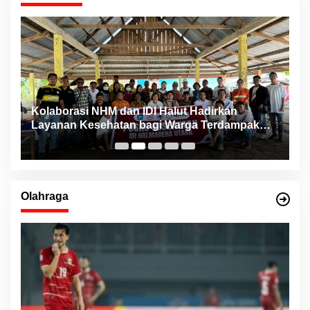
ng
Kolaborasi NHM dan IDI Halut Hadirkan
P
Layanan Kesehatan bagi Warga Terdampak
P
Bencana Kao Barat
Olahraga