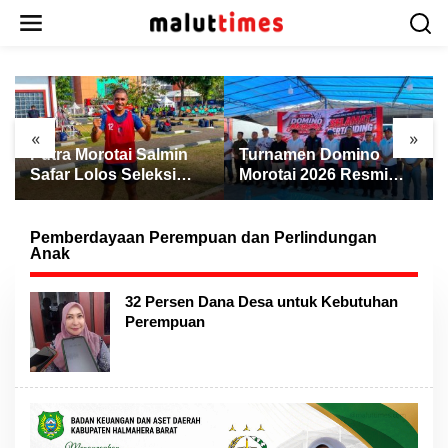
L
e
w
a
t
i
k
«
»
e
Putra Morotai Salmin
Turnamen Domino
k
Safar Lolos Seleksi
Morotai 2026 Resmi
o
Nasional PSSI, Siap
Dibuka, Wabup Rio:
n
Pimpin Laga Liga 3
Ajang Pererat
t
hingga EPA Liga 1
Persaudaraan dan
Pemberdayaan Perempuan dan Perlindungan
e
Anak
Promosi Daerah
n
32 Persen Dana Desa untuk Kebutuhan
Perempuan