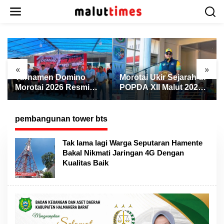
L
e
w
a
t
i
k
«
»
e
Turnamen Domino
Morotai Ukir Sejarah di
k
Morotai 2026 Resmi
POPDA XII Malut 2026,
o
Dibuka, Wabup Rio:
Finis Peringkat Tiga
n
Ajang Pererat
dan Sukses Jadi Tuan
t
Persaudaraan dan
Rumah
pembangunan tower bts
e
Promosi Daerah
n
Tak lama lagi Warga Seputaran Hamente
Bakal Nikmati Jaringan 4G Dengan
Kualitas Baik