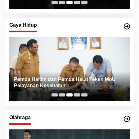
Gaya Hidup
Pemda Haltim dan Pemda Halut Teken MoU
T
Pelayanan Kesehatan
K
F
Olahraga