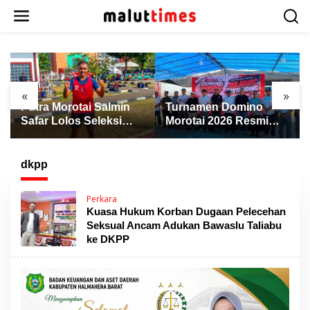
L
e
w
a
t
i
k
«
»
e
Putra Morotai Salmin
Turnamen Domino
k
Safar Lolos Seleksi
Morotai 2026 Resmi
o
Nasional PSSI, Siap
Dibuka, Wabup Rio:
n
Pimpin Laga Liga 3
Ajang Pererat
t
hingga EPA Liga 1
Persaudaraan dan
dkpp
e
Promosi Daerah
n
Perkara
Kuasa Hukum Korban Dugaan Pelecehan
Seksual Ancam Adukan Bawaslu Taliabu
ke DKPP