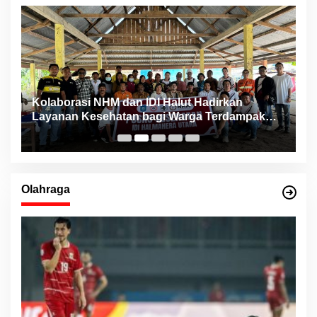
ng
Kolaborasi NHM dan IDI Halut Hadirkan
P
Layanan Kesehatan bagi Warga Terdampak
P
Bencana Kao Barat
Olahraga