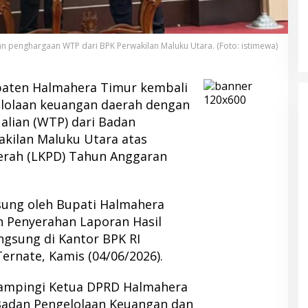
n penghargaan WTP dari BPK Perwakilan Maluku Utara. (Foto: istimewa)
aten Halmahera Timur kembali
lolaan keuangan daerah dengan
alian (WTP) dari Badan
akilan Maluku Utara atas
erah (LKPD) Tahun Anggaran
sung oleh Bupati Halmahera
n Penyerahan Laporan Hasil
ngsung di Kantor BPK RI
ernate, Kamis (04/06/2026).
dampingi Ketua DPRD Halmahera
 Badan Pengelolaan Keuangan dan