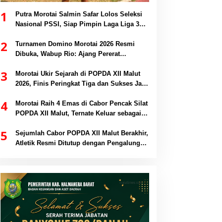
1
Putra Morotai Salmin Safar Lolos Seleksi
Nasional PSSI, Siap Pimpin Laga Liga 3
hingga EPA Liga 1
2
Turnamen Domino Morotai 2026 Resmi
Dibuka, Wabup Rio: Ajang Pererat
Persaudaraan dan Promosi Daerah
3
Morotai Ukir Sejarah di POPDA XII Malut
2026, Finis Peringkat Tiga dan Sukses Jadi
Tuan Rumah
4
Morotai Raih 4 Emas di Cabor Pencak Silat
POPDA XII Malut, Ternate Keluar sebagai
Juara Umum
5
Sejumlah Cabor POPDA XII Malut Berakhir,
Atletik Resmi Ditutup dengan Pengalungan
Medali