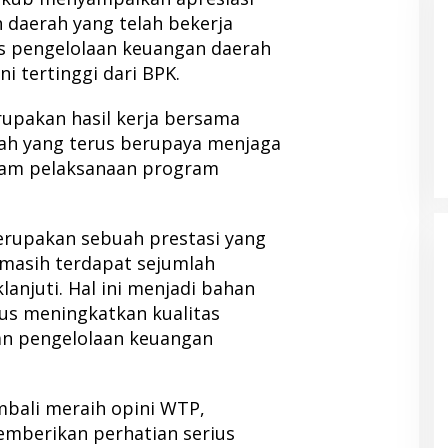
 daerah yang telah bekerja
s pengelolaan keuangan daerah
 tertinggi dari BPK.
 Pemda Halut
Temuan Mengejutkan, Ratusan
upakan hasil kerja bersama
anan Kesehatan
Obat Kadaluarsa Mengendap di
rah yang terus berupaya menjaga
RSUD Morotai dan Faskes sejak
alam pelaksanaan program
2022
erupakan sebuah prestasi yang
 masih terdapat sejumlah
lanjuti. Hal ini menjadi bahan
rus meningkatkan kualitas
n pengelolaan keuangan
bali meraih opini WTP,
mberikan perhatian serius