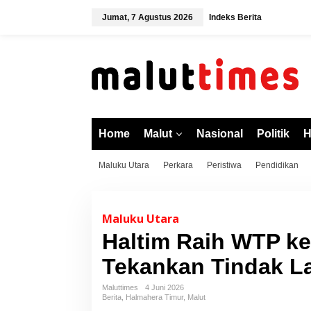
L
Jumat, 7 Agustus 2026
Indeks Berita
e
w
a
t
i
k
e
k
o
Home
Malut
Nasional
Politik
H
n
t
Maluku Utara
Perkara
Peristiwa
Pendidikan
e
n
Maluku Utara
Haltim Raih WTP ke-
Tekankan Tindak L
Maluttimes
4 Juni 2026
Berita
,
Halmahera Timur
,
Malut