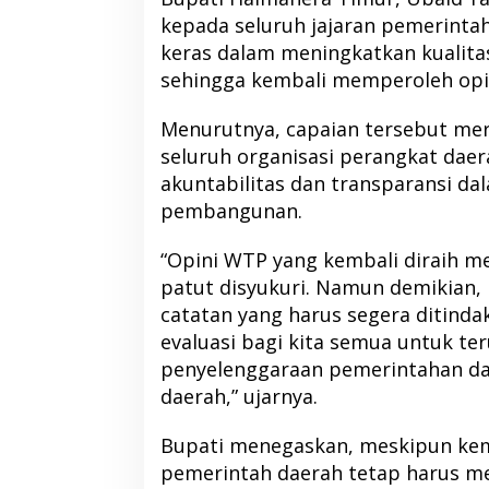
kepada seluruh jajaran pemerintah
keras dalam meningkatkan kualita
sehingga kembali memperoleh opini
Kolaborasi NHM dan IDI Halut
Pemda Haltim dan
Menurutnya, capaian tersebut mer
Hadirkan Layanan Kesehatan bagi
Teken MoU Pelay
seluruh organisasi perangkat dae
Warga Terdampak Bencana Kao
akuntabilitas dan transparansi d
Barat
pembangunan.
“Opini WTP yang kembali diraih m
patut disyukuri. Namun demikian,
catatan yang harus segera ditindak
evaluasi bagi kita semua untuk te
penyelenggaraan pemerintahan da
daerah,” ujarnya.
Bupati menegaskan, meskipun kem
pemerintah daerah tetap harus me