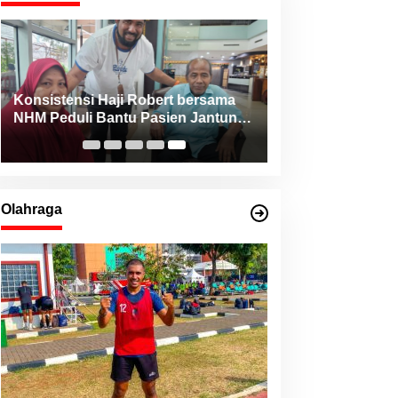
Konsistensi Haji Robert bersama
NHM Peduli Bantu Pasien Jantung
dari Berbagai Daerah di Maluku
Utara
Olahraga