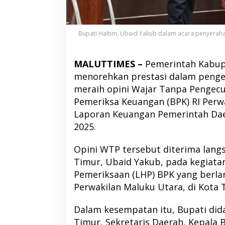
Bupati Haltim, Ubaid Yakub dalam acara penyeraha
MALUTTIMES –
Pemerintah Kabup
menorehkan prestasi dalam penge
meraih opini Wajar Tanpa Pengecu
Pemeriksa Keuangan (BPK) RI Perw
Laporan Keuangan Pemerintah Da
2025.
Opini WTP tersebut diterima lang
Timur, Ubaid Yakub, pada kegiata
Pemeriksaan (LHP) BPK yang berla
Perwakilan Maluku Utara, di Kota T
Dalam kesempatan itu, Bupati di
Timur, Sekretaris Daerah, Kepala