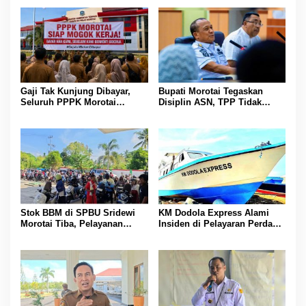
Gaji Tak Kunjung Dibayar,
Bupati Morotai Tegaskan
Seluruh PPPK Morotai
Disiplin ASN, TPP Tidak
Ancam Mogok Kerja
Dipotong dan Reward-
Punishment Tetap Berlaku
Stok BBM di SPBU Sridewi
KM Dodola Express Alami
Morotai Tiba, Pelayanan
Insiden di Pelayaran Perdana,
Pengisian Kembali Normal
Operasional Sementara
Dihentikan