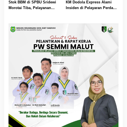
Punishment Tetap Berlaku
Stok BBM di SPBU Sridewi
KM Dodola Express Alami
Morotai Tiba, Pelayanan
Insiden di Pelayaran Perdana,
Pengisian Kembali Normal
Operasional Sementara
Dihentikan