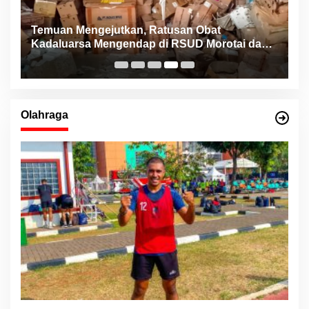
Temuan Mengejutkan, Ratusan Obat
K
Kadaluarsa Mengendap di RSUD Morotai dan
B
Faskes sejak 2022
M
Olahraga