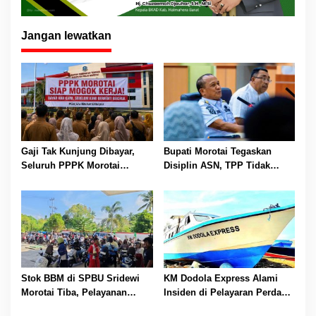
Jangan lewatkan
Gaji Tak Kunjung Dibayar,
Bupati Morotai Tegaskan
Seluruh PPPK Morotai
Disiplin ASN, TPP Tidak
Ancam Mogok Kerja
Dipotong dan Reward-
Punishment Tetap Berlaku
Stok BBM di SPBU Sridewi
KM Dodola Express Alami
Morotai Tiba, Pelayanan
Insiden di Pelayaran Perdana,
Pengisian Kembali Normal
Operasional Sementara