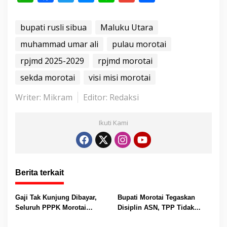
h
ac
w
e
n
m
h
a
t
at
e
itt
ss
e
ai
ar
bupati rusli sibua
Maluku Utara
.
s
b
er
e
l
e
muhammad umar ali
pulau morotai
.
A
o
n
.
rpjmd 2025-2029
rpjmd morotai
p
o
g
sekda morotai
visi misi morotai
p
k
er
Writer: Mikram
Editor: Redaksi
Ikuti Kami
Berita terkait
Gaji Tak Kunjung Dibayar,
Bupati Morotai Tegaskan
Seluruh PPPK Morotai
Disiplin ASN, TPP Tidak
Ancam Mogok Kerja
Dipotong dan Reward-