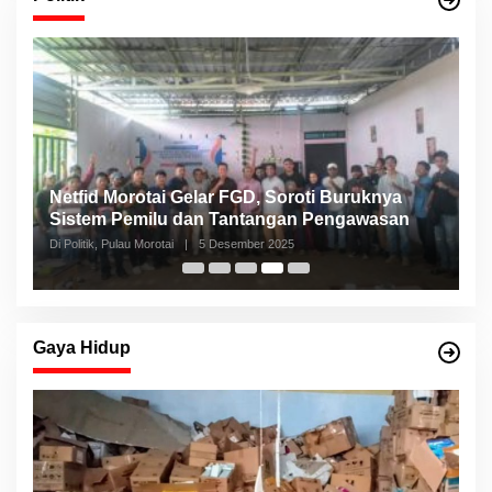
Netfid Morotai Gelar FGD, Soroti Buruknya
S
Sistem Pemilu dan Tantangan Pengawasan
C
Di Politik, Pulau Morotai
|
5 Desember 2025
Di 
Gaya Hidup