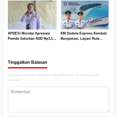
Dihentikan
APDESI Morotai Apresiasi
KM Dodola Express Kembali
Pemda Salurkan ADD Rp3,13
Beroperasi, Layani Rute
Miliar, Dorong Desa
Morotai–Tobelo Setiap Hari
Maksimalkan Penggunaannya
Mulai 4 Agustus
Tinggalkan Balasan
Alamat email Anda tidak akan dipublikasikan.
Ruas yang wajib
ditandai
*