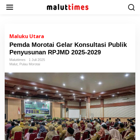
L
e
w
a
t
i
Maluku Utara
k
Pemda Morotai Gelar Konsultasi Publik
e
Penyusunan RPJMD 2025-2029
k
o
Maluttimes
1 Juli 2025
n
Malut
,
Pulau Morotai
t
e
n