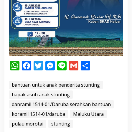
W
F
T
M
Li
G
S
h
ac
w
e
n
m
h
at
e
itt
ss
e
ai
ar
bantuan untuk anak penderita stunting
s
b
er
e
l
e
bapak asuh anak stunting
A
o
n
danramil 1514-01/Daruba serahkan bantuan
p
o
g
koramil 1514-01/daruba
Maluku Utara
p
k
er
pulau morotai
stunting