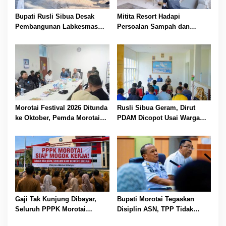
Bupati Rusli Sibua Desak
Mitita Resort Hadapi
Pembangunan Labkesmas
Persoalan Sampah dan
Morotai Dikebut Sebelum 17
Nelayan, Bupati Rusli Sibua
Agustus
Bertindak
Morotai Festival 2026 Ditunda
Rusli Sibua Geram, Dirut
ke Oktober, Pemda Morotai
PDAM Dicopot Usai Warga
Bidik Lebih Banyak
Berhari-hari Tanpa Air Bersih
Wisatawan
Gaji Tak Kunjung Dibayar,
Bupati Morotai Tegaskan
Seluruh PPPK Morotai
Disiplin ASN, TPP Tidak
Ancam Mogok Kerja
Dipotong dan Reward-