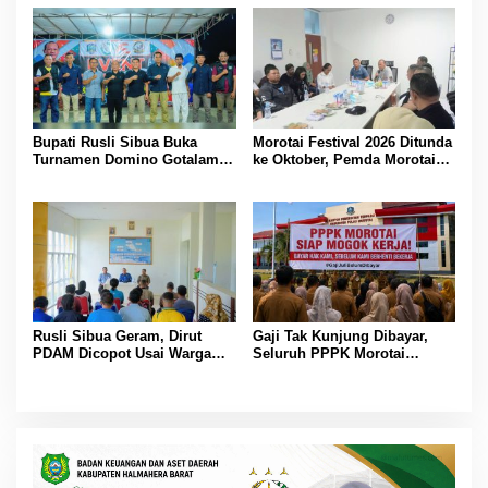
Agustus
Bertindak
Bupati Rusli Sibua Buka
Morotai Festival 2026 Ditunda
Turnamen Domino Gotalamo
ke Oktober, Pemda Morotai
Cup, Total Hadiah Rp35 Juta
Bidik Lebih Banyak
Wisatawan
Rusli Sibua Geram, Dirut
Gaji Tak Kunjung Dibayar,
PDAM Dicopot Usai Warga
Seluruh PPPK Morotai
Berhari-hari Tanpa Air Bersih
Ancam Mogok Kerja