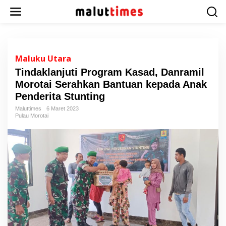
L
e
w
a
t
i
Maluku Utara
k
Tindaklanjuti Program Kasad, Danramil
e
Morotai Serahkan Bantuan kepada Anak
k
o
Penderita Stunting
n
Maluttimes
6 Maret 2023
t
Pulau Morotai
e
n