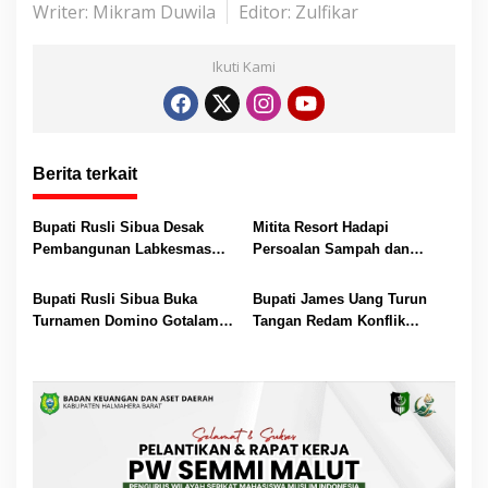
Writer: Mikram Duwila
Editor: Zulfikar
Ikuti Kami
Berita terkait
Bupati Rusli Sibua Desak
Mitita Resort Hadapi
Pembangunan Labkesmas
Persoalan Sampah dan
Morotai Dikebut Sebelum 17
Nelayan, Bupati Rusli Sibua
Agustus
Bertindak
Bupati Rusli Sibua Buka
Bupati James Uang Turun
Turnamen Domino Gotalamo
Tangan Redam Konflik
Cup, Total Hadiah Rp35 Juta
Bataka–Tuguis, Pemkab Siap
Bantu Korban dan Verifikasi
Kerugian