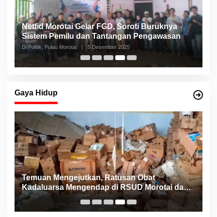
Netfid Morotai Gelar FGD, Soroti Buruknya
S
Sistem Pemilu dan Tantangan Pengawasan
C
Di Politik, Pulau Morotai
|
5 Desember 2025
Di 
Gaya Hidup
Temuan Mengejutkan, Ratusan Obat
K
Kadaluarsa Mengendap di RSUD Morotai dan
B
Faskes sejak 2022
M