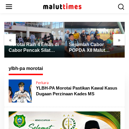
L
e
w
a
t
i
k
«
»
e
Morotai Raih 4 Emas di
Sejumlah Cabor
k
Cabor Pencak Silat
POPDA XII Malut
o
POPDA XII Malut,
Berakhir, Atletik Resmi
n
Ternate Keluar sebagai
Ditutup dengan
t
Juara Umum
Pengalungan Medali
ylbh-pa morotai
e
n
Perkara
YLBH-PA Morotai Pastikan Kawal Kasus
Dugaan Perzinaan Kades MS