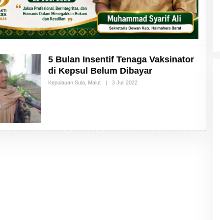
5 Bulan Insentif Tenaga Vaksinator
di Kepsul Belum Dibayar
Kepulauan Sula
,
Malut
|
3 Juli 2022
O
L
E
H
M
A
L
U
T
T
I
M
E
S