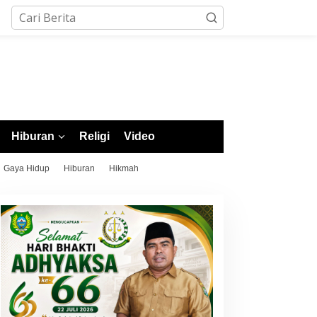
Hiburan
Religi
Video
Gaya Hidup
Hiburan
Hikmah
OPDA XII Malut 2026
Putra Morotai Salmin Safar
esmi Dibuka, Wagub
Lolos Seleksi Nasional
presiasi Kesiapan Morotai
PSSI, Siap Pimpin Laga
an Tekankan Sportivitas
Liga 3 hingga EPA Liga 1