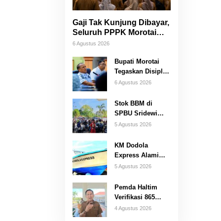
Gaji Tak Kunjung Dibayar,
Seluruh PPPK Morotai
Ancam Mogok Kerja
6 Agustus 2026
Bupati Morotai
Tegaskan Disiplin
ASN, TPP Tidak
6 Agustus 2026
Dipotong dan
Reward-
Stok BBM di
Punishment Tetap
SPBU Sridewi
Berlaku
Morotai Tiba,
5 Agustus 2026
Pelayanan
Pengisian
KM Dodola
Kembali Normal
Express Alami
Insiden di
5 Agustus 2026
Pelayaran
Perdana,
Pemda Haltim
Operasional
Verifikasi 865
Sementara
Honorer, Fokus
4 Agustus 2026
Dihentikan
Atasi Kekurangan