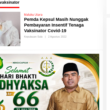
vaksinator
Maluku Utara
Pemda Kepsul Masih Nunggak
Pembayaran Insentif Tenaga
Vaksinator Covid-19
Kepulauan Sula
|
2 Agustus 2022
O
L
E
H
M
A
L
U
T
T
I
M
E
S