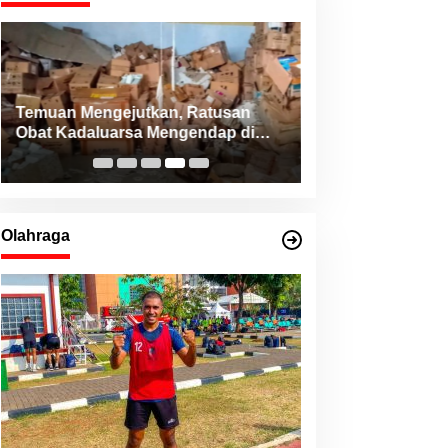
Temuan Mengejutkan, Ratusan
Konsistensi Haji
Obat Kadaluarsa Mengendap di
NHM Peduli Bant
RSUD Morotai dan Faskes sejak
dari Berbagai Da
2022
Utara
Olahraga