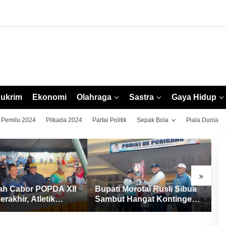
ukrim
Ekonomi
Olahraga
Sastra
Gaya Hidup
Pemilu 2024
Pilkada 2024
Partai Politik
Sepak Bola
Piala Dunia
»
ah Cabor POPDA XII
Bupati Morotai Rusli Sibua
P
erakhir, Atletik
Sambut Hangat Kontingen
R
Ditutup dengan
POPDA XII Malut 2026, Ajak
A
ungan Medali
Junjung Tinggi Sportivitas
d