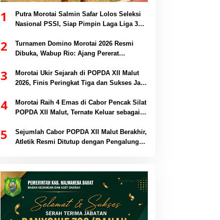
1
Putra Morotai Salmin Safar Lolos Seleksi
Nasional PSSI, Siap Pimpin Laga Liga 3
hingga EPA Liga 1
2
Turnamen Domino Morotai 2026 Resmi
Dibuka, Wabup Rio: Ajang Pererat
Persaudaraan dan Promosi Daerah
3
Morotai Ukir Sejarah di POPDA XII Malut
2026, Finis Peringkat Tiga dan Sukses Jadi
Tuan Rumah
4
Morotai Raih 4 Emas di Cabor Pencak Silat
POPDA XII Malut, Ternate Keluar sebagai
Juara Umum
5
Sejumlah Cabor POPDA XII Malut Berakhir,
Atletik Resmi Ditutup dengan Pengalungan
Medali