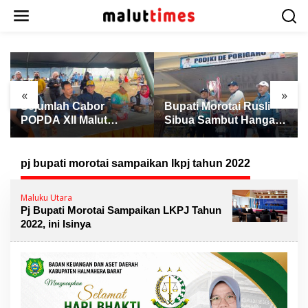
L
e
w
a
t
i
k
«
»
e
Sejumlah Cabor
Bupati Morotai Rusli
k
POPDA XII Malut
Sibua Sambut Hangat
o
Berakhir, Atletik Resmi
Kontingen POPDA XII
n
Ditutup dengan
Malut 2026, Ajak
t
Pengalungan Medali
Junjung Tinggi
pj bupati morotai sampaikan lkpj tahun 2022
e
Sportivitas
n
Maluku Utara
Pj Bupati Morotai Sampaikan LKPJ Tahun
2022, ini Isinya