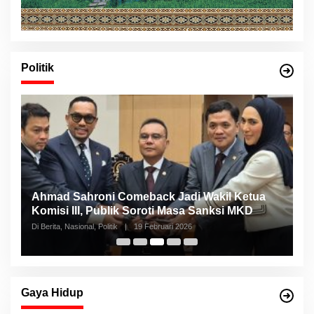
Politik
Ahmad Sahroni Comeback Jadi Wakil Ketua
N
Komisi III, Publik Soroti Masa Sanksi MKD
S
Di Berita, Nasional, Politik
|
19 Februari 2026
Di 
Gaya Hidup