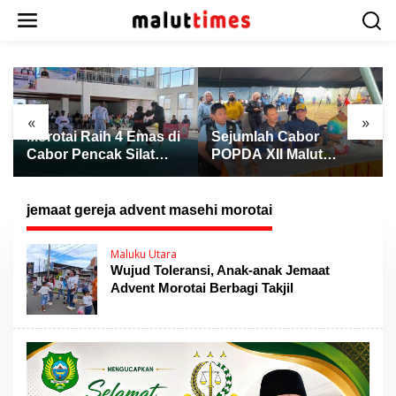
L
e
w
a
t
i
k
«
»
e
Morotai Raih 4 Emas di
Sejumlah Cabor
k
Cabor Pencak Silat
POPDA XII Malut
o
POPDA XII Malut,
Berakhir, Atletik Resmi
n
Ternate Keluar sebagai
Ditutup dengan
t
Juara Umum
Pengalungan Medali
jemaat gereja advent masehi morotai
e
n
Maluku Utara
Wujud Toleransi, Anak-anak Jemaat
Advent Morotai Berbagi Takjil