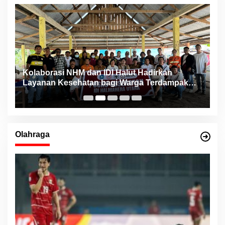
ng
Kolaborasi NHM dan IDI Halut Hadirkan
P
Layanan Kesehatan bagi Warga Terdampak
P
Bencana Kao Barat
Olahraga