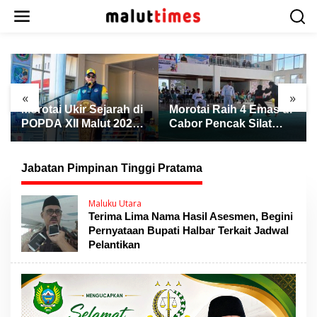
L
e
w
a
t
i
k
«
»
e
Morotai Ukir Sejarah di
Morotai Raih 4 Emas di
k
POPDA XII Malut 2026,
Cabor Pencak Silat
o
Finis Peringkat Tiga
POPDA XII Malut,
n
dan Sukses Jadi Tuan
Ternate Keluar sebagai
t
Rumah
Juara Umum
Jabatan Pimpinan Tinggi Pratama
e
n
Maluku Utara
Terima Lima Nama Hasil Asesmen, Begini
Pernyataan Bupati Halbar Terkait Jadwal
Pelantikan