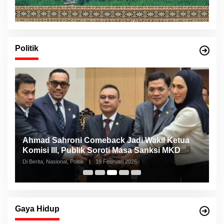
Politik
Ahmad Sahroni Comeback Jadi Wakil Ketua
N
Komisi III, Publik Soroti Masa Sanksi MKD
S
Di Berita, Nasional, Politik
|
19 Februari 2026
Di 
Gaya Hidup