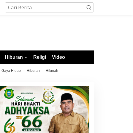
Hiburan
Religi
Video
Gaya Hidup
Hiburan
Hikmah
orotai Ukir Sejarah di
Morotai Raih 4 Emas di
OPDA XII Malut 2026, Finis
Cabor Pencak Silat POPDA
eringkat Tiga dan Sukses
XII Malut, Ternate Keluar
adi Tuan Rumah
sebagai Juara Umum