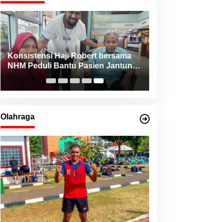
Konsistensi Haji Robert bersama
NHM Peduli Bantu Pasien Jantung
dari Berbagai Daerah di Maluku
Utara
Olahraga