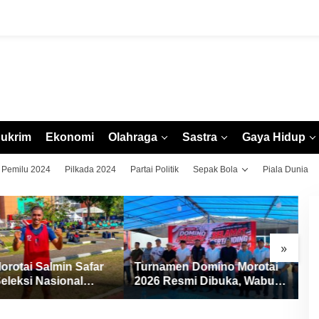
ukrim
Ekonomi
Olahraga
Sastra
Gaya Hidup
Pemilu 2024
Pilkada 2024
Partai Politik
Sepak Bola
Piala Dunia
»
orotai Salmin Safar
Turnamen Domino Morotai
M
eleksi Nasional
2026 Resmi Dibuka, Wabup
P
Siap Pimpin Laga
Rio: Ajang Pererat
P
hingga EPA Liga 1
Persaudaraan dan Promosi
J