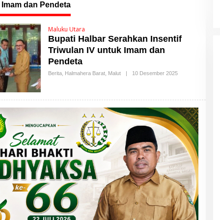
Daerah
f Imam dan Pendeta
Maluku Utara
Bupati Halbar Serahkan Insentif
Triwulan IV untuk Imam dan
Pendeta
Berita
,
Halmahera Barat
,
Malut
|
10 Desember 2025
O
L
E
H
M
A
L
U
T
T
I
M
E
S