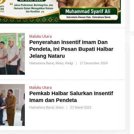
Maluku Utara
Penyerahan Insentif Imam Dan
Pendeta, Ini Pesan Bupati Halbar
Jelang Nataru
Halmahera Barat
,
Malut
,
Religi
|
17 Desember 2024
O
L
E
H
M
A
Maluku Utara
L
Pemkab Halbar Salurkan Insentif
U
T
Imam dan Pendeta
T
I
Halmahera Barat
,
Malut
|
27 Maret 2023
O
M
L
E
E
S
H
M
A
L