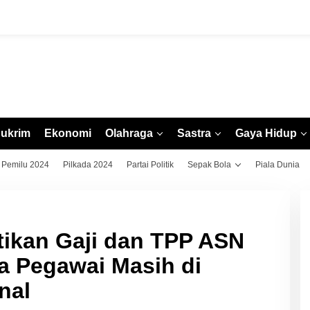
ukrim
Ekonomi
Olahraga
Sastra
Gaya Hidup
Pemilu 2024
Pilkada 2024
Partai Politik
Sepak Bola
Piala Dunia
tikan Gaji dan TPP ASN
a Pegawai Masih di
nal