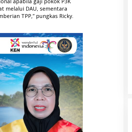
onal apabila gaji pokok P3K
at melalui DAU, sementara
berian TPP,” pungkas Ricky.