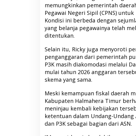
memungkinkan pemerintah daera
Pegawai Negeri Sipil (CPNS) untu
Kondisi ini berbeda dengan sejuml
yang belanja pegawainya telah m
Kolaborasi NHM dan IDI Halut
Pemda Haltim dan
ditentukan.
Hadirkan Layanan Kesehatan bagi
Teken MoU Pelay
Warga Terdampak Bencana Kao
Selain itu, Ricky juga menyoroti p
Barat
penganggaran dari pemerintah pusa
P3K masih diakomodasi melalui D
mulai tahun 2026 anggaran tersebut
skema yang sama.
Meski kemampuan fiskal daerah m
Kabupaten Halmahera Timur berh
meninjau kembali kebijakan terseb
ketentuan dalam Undang-Undang
dan P3K sebagai bagian dari ASN.