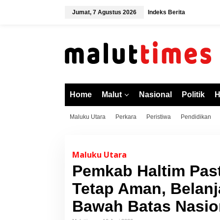
L
Jumat, 7 Agustus 2026
Indeks Berita
e
w
a
t
i
k
e
k
o
Home
Malut
Nasional
Politik
H
n
t
Maluku Utara
Perkara
Peristiwa
Pendidikan
e
n
Maluku Utara
Pemkab Haltim Pas
Tetap Aman, Belanj
Bawah Batas Nasio