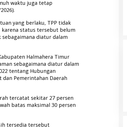
enuh waktu juga tetap
/2026).
tuan yang berlaku, TPP tidak
 karena status tersebut belum
k sebagaimana diatur dalam
l Kabupaten Halmahera Timur
 aman sebagaimana diatur dalam
022 tentang Hubungan
t dan Pemerintahan Daerah
omeback Jadi
Netfid Morotai Gelar FGD, Soroti
 III, Publik Soroti
Buruknya Sistem Pemilu dan
Tantangan Pengawasan
19 Februari 2026
Di Politik, Pulau Morotai
|
5 Desember 2025
erah tercatat sekitar 27 persen
awah batas maksimal 30 persen
ih tersedia tersebut