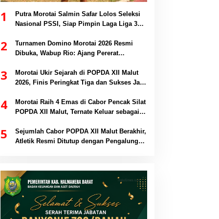
1
Putra Morotai Salmin Safar Lolos Seleksi
Nasional PSSI, Siap Pimpin Laga Liga 3
hingga EPA Liga 1
2
Turnamen Domino Morotai 2026 Resmi
Dibuka, Wabup Rio: Ajang Pererat
Persaudaraan dan Promosi Daerah
3
Morotai Ukir Sejarah di POPDA XII Malut
2026, Finis Peringkat Tiga dan Sukses Jadi
Tuan Rumah
4
Morotai Raih 4 Emas di Cabor Pencak Silat
POPDA XII Malut, Ternate Keluar sebagai
Juara Umum
5
Sejumlah Cabor POPDA XII Malut Berakhir,
Atletik Resmi Ditutup dengan Pengalungan
Medali