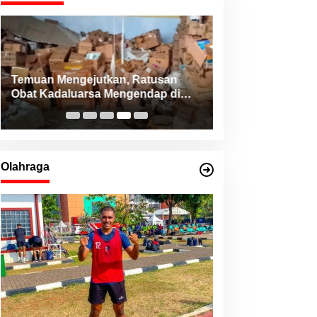
Konsistensi Haji Robert bersama
NHM Peduli Bantu Pasien Jantung
dari Berbagai Daerah di Maluku
Utara
Olahraga