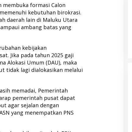
h membuka formasi Calon
k memenuhi kebutuhan birokrasi.
ah daerah lain di Maluku Utara
elampaui ambang batas yang
 Pemda Halut
Temuan Mengejutkan, Ratusan
anan Kesehatan
Obat Kadaluarsa Mengendap di
RSUD Morotai dan Faskes sejak
erubahan kebijakan
2022
t. Jika pada tahun 2025 gaji
ana Alokasi Umum (DAU), maka
 tidak lagi dialokasikan melalui
asih memadai, Pemerintah
arap pemerintah pusat dapat
ut agar sejalan dengan
 ASN yang menempatkan PNS