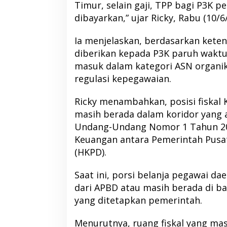
Timur, selain gaji, TPP bagi P3K p
dibayarkan,” ujar Ricky, Rabu (10/6
Ia menjelaskan, berdasarkan keten
diberikan kepada P3K paruh waktu
masuk dalam kategori ASN organi
regulasi kepegawaian.
Ricky menambahkan, posisi fiska
masih berada dalam koridor yang
Undang-Undang Nomor 1 Tahun 2
Keuangan antara Pemerintah Pusa
Bupati Morotai Hadiri Musda Golkar
Ahmad Sahroni C
(HKPD).
Malut, Tegaskan Pentingnya
Wakil Ketua Komisi
Sinergi Pembangunan
Masa Sanksi MKD
Di Berita, Politik, Pulau Morotai
|
12 April 2026
Di Berita, Nasional, Politik
|
Saat ini, porsi belanja pegawai da
dari APBD atau masih berada di b
yang ditetapkan pemerintah.
Menurutnya, ruang fiskal yang mas