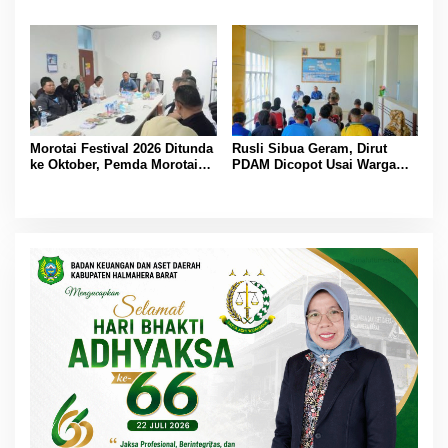
Cup, Total Hadiah Rp35 Juta
Bataka–Tuguis, Pemkab Siap
Bantu Korban dan Verifikasi
Kerugian
Morotai Festival 2026 Ditunda
Rusli Sibua Geram, Dirut
ke Oktober, Pemda Morotai
PDAM Dicopot Usai Warga
Bidik Lebih Banyak
Berhari-hari Tanpa Air Bersih
Wisatawan