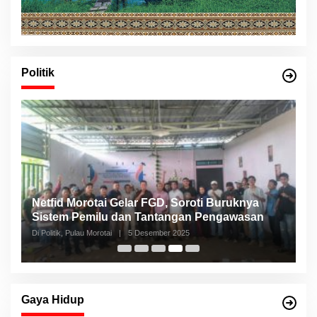
Politik
Netfid Morotai Gelar FGD, Soroti Buruknya
S
Sistem Pemilu dan Tantangan Pengawasan
C
Di Politik, Pulau Morotai
|
5 Desember 2025
Di 
Gaya Hidup