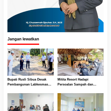
Jangan lewatkan
Bupati Rusli Sibua Desak
Mitita Resort Hadapi
Pembangunan Labkesmas
Persoalan Sampah dan
Morotai Dikebut Sebelum 17
Nelayan, Bupati Rusli Sibua
Agustus
Bertindak