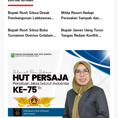
Bupati Rusli Sibua Desak
Mitita Resort Hadapi
Pembangunan Labkesmas
Persoalan Sampah dan
Morotai Dikebut Sebelum 17
Nelayan, Bupati Rusli Sibua
Agustus
Bertindak
Bupati Rusli Sibua Buka
Bupati James Uang Turun
Turnamen Domino Gotalamo
Tangan Redam Konflik
Cup, Total Hadiah Rp35 Juta
Bataka–Tuguis, Pemkab Siap
Bantu Korban dan Verifikasi
Kerugian