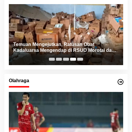
Temuan Mengejutkan, Ratusan Obat
K
Kadaluarsa Mengendap di RSUD Morotai dan
B
Faskes sejak 2022
M
Olahraga