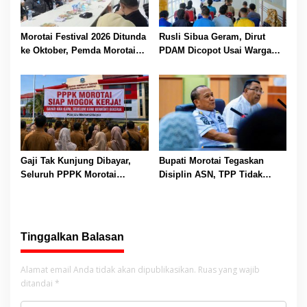
Morotai Festival 2026 Ditunda
Rusli Sibua Geram, Dirut
ke Oktober, Pemda Morotai
PDAM Dicopot Usai Warga
Bidik Lebih Banyak
Berhari-hari Tanpa Air Bersih
Wisatawan
Gaji Tak Kunjung Dibayar,
Bupati Morotai Tegaskan
Seluruh PPPK Morotai
Disiplin ASN, TPP Tidak
Ancam Mogok Kerja
Dipotong dan Reward-
Punishment Tetap Berlaku
Tinggalkan Balasan
Alamat email Anda tidak akan dipublikasikan.
Ruas yang wajib
ditandai
*