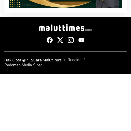
Hak Cipta @PT Suara Malut Pers
Redaksi
Pedoman Media Siber