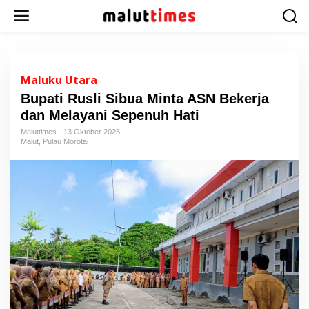
L
e
w
a
t
i
Maluku Utara
k
Bupati Rusli Sibua Minta ASN Bekerja
e
dan Melayani Sepenuh Hati
k
o
Maluttimes
13 Oktober 2025
n
Malut
,
Pulau Morotai
t
e
n