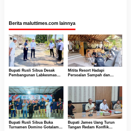
Berita maluttimes.com lainnya
Bupati Rusli Sibua Desak
Mitita Resort Hadapi
Pembangunan Labkesmas
Persoalan Sampah dan
Morotai Dikebut Sebelum 17
Nelayan, Bupati Rusli Sibua
Agustus
Bertindak
Bupati Rusli Sibua Buka
Bupati James Uang Turun
Turnamen Domino Gotalamo
Tangan Redam Konflik