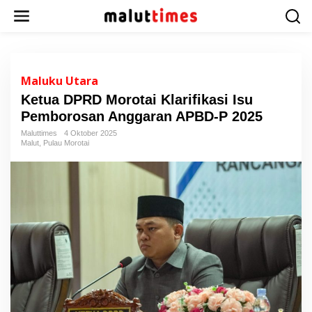
L
e
w
a
t
i
Maluku Utara
k
Ketua DPRD Morotai Klarifikasi Isu
e
Pemborosan Anggaran APBD-P 2025
k
o
Maluttimes
4 Oktober 2025
n
Malut
,
Pulau Morotai
t
e
n