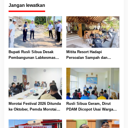
Jangan lewatkan
Bupati Rusli Sibua Desak
Mitita Resort Hadapi
Pembangunan Labkesmas
Persoalan Sampah dan
Morotai Dikebut Sebelum 17
Nelayan, Bupati Rusli Sibua
Agustus
Bertindak
Morotai Festival 2026 Ditunda
Rusli Sibua Geram, Dirut
ke Oktober, Pemda Morotai
PDAM Dicopot Usai Warga
Bidik Lebih Banyak
Berhari-hari Tanpa Air Bersih
Wisatawan