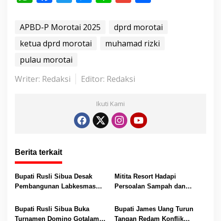
h
ac
w
e
n
m
h
a
t
at
e
itt
ss
e
ai
ar
APBD-P Morotai 2025
dprd morotai
.
s
b
er
e
l
e
ketua dprd morotai
muhamad rizki
.
A
o
n
.
pulau morotai
p
o
g
Writer: Redaksi
Editor: Redaksi
p
k
er
Ikuti Kami
Berita terkait
Bupati Rusli Sibua Desak
Mitita Resort Hadapi
Pembangunan Labkesmas
Persoalan Sampah dan
Morotai Dikebut Sebelum 17
Nelayan, Bupati Rusli Sibua
Agustus
Bertindak
Bupati Rusli Sibua Buka
Bupati James Uang Turun
Turnamen Domino Gotalamo
Tangan Redam Konflik