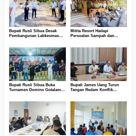
Bupati Rusli Sibua Desak
Mitita Resort Hadapi
Pembangunan Labkesmas
Persoalan Sampah dan
Morotai Dikebut Sebelum 17
Nelayan, Bupati Rusli Sibua
Agustus
Bertindak
Bupati Rusli Sibua Buka
Bupati James Uang Turun
Turnamen Domino Gotalamo
Tangan Redam Konflik
Cup, Total Hadiah Rp35 Juta
Bataka–Tuguis, Pemkab Siap
Bantu Korban dan Verifikasi
Kerugian