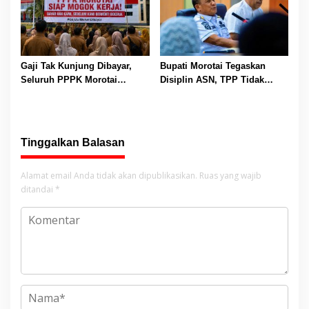
Gaji Tak Kunjung Dibayar,
Bupati Morotai Tegaskan
Seluruh PPPK Morotai
Disiplin ASN, TPP Tidak
Ancam Mogok Kerja
Dipotong dan Reward-
Punishment Tetap Berlaku
Tinggalkan Balasan
Alamat email Anda tidak akan dipublikasikan.
Ruas yang wajib
ditandai
*