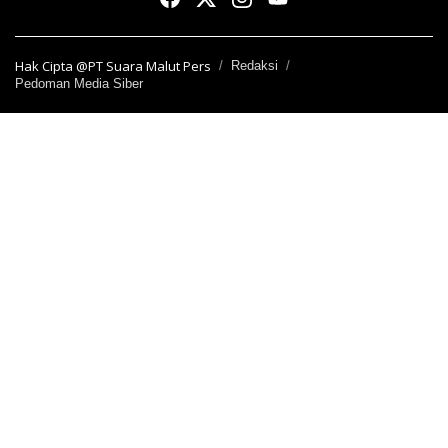
Hak Cipta @PT Suara Malut Pers
Redaksi
Pedoman Media Siber