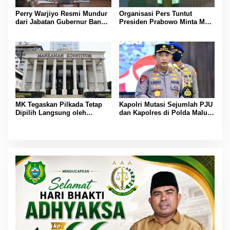
Perry Warjiyo Resmi Mundur
Organisasi Pers Tuntut
dari Jabatan Gubernur Bank
Presiden Prabowo Minta Maaf
Indonesia, Presiden Prabowo
atas Penyebutan Wartawan
Sampaikan Apresiasi
sebagai “Londo Ireng”
MK Tegaskan Pilkada Tetap
Kapolri Mutasi Sejumlah PJU
Dipilih Langsung oleh
dan Kapolres di Polda Malut,
Rakyat, Gugatan Empat
Ini Daftar Lengkapnya
Mahasiswa Tak Diterima