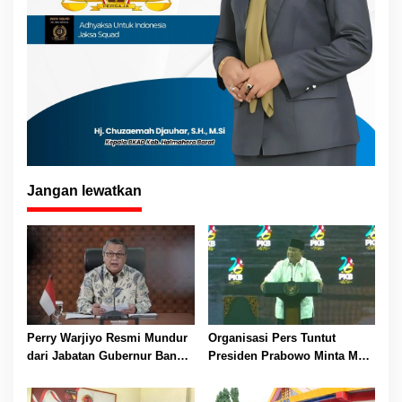
Jangan lewatkan
Perry Warjiyo Resmi Mundur
Organisasi Pers Tuntut
dari Jabatan Gubernur Bank
Presiden Prabowo Minta Maaf
Indonesia, Presiden Prabowo
atas Penyebutan Wartawan
Sampaikan Apresiasi
sebagai “Londo Ireng”