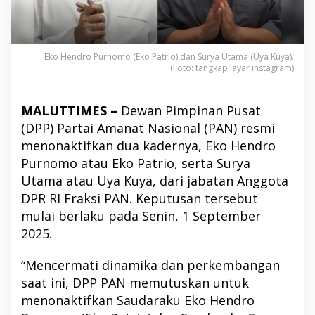
Eko Hendro Purnomo (Eko Patrio) dan Surya Utama (Uya Kuya).
(Foto: tangkap layar instagram)
MALUTTIMES –
Dewan Pimpinan Pusat
(DPP) Partai Amanat Nasional (PAN) resmi
menonaktifkan dua kadernya, Eko Hendro
Purnomo atau Eko Patrio, serta Surya
Utama atau Uya Kuya, dari jabatan Anggota
DPR RI Fraksi PAN. Keputusan tersebut
mulai berlaku pada Senin, 1 September
2025.
“Mencermati dinamika dan perkembangan
saat ini, DPP PAN memutuskan untuk
menonaktifkan Saudaraku Eko Hendro