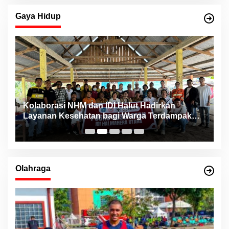
Gaya Hidup
ng
Kolaborasi NHM dan IDI Halut Hadirkan
P
Layanan Kesehatan bagi Warga Terdampak
P
Bencana Kao Barat
Olahraga