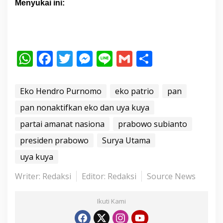
Menyukai ini:
W
F
T
M
Li
G
S
h
ac
w
e
n
m
h
at
e
itt
ss
e
ai
ar
Eko Hendro Purnomo
eko patrio
pan
s
b
er
e
l
e
pan nonaktifkan eko dan uya kuya
A
o
n
partai amanat nasiona
prabowo subianto
p
o
g
presiden prabowo
Surya Utama
p
k
er
uya kuya
Writer: Redaksi
Editor: Redaksi
Source News
Ikuti Kami