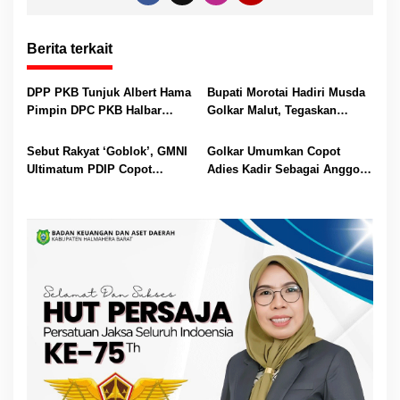
Berita terkait
DPP PKB Tunjuk Albert Hama
Bupati Morotai Hadiri Musda
Pimpin DPC PKB Halbar
Golkar Malut, Tegaskan
Periode 2026-2031
Pentingnya Sinergi
Pembangunan
Sebut Rakyat ‘Goblok’, GMNI
Golkar Umumkan Copot
Ultimatum PDIP Copot
Adies Kadir Sebagai Anggota
Masdar dari DPRD Halsel
DPR RI