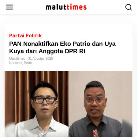
L
e
w
a
t
i
Partai Politik
k
PAN Nonaktifkan Eko Patrio dan Uya
e
Kuya dari Anggota DPR RI
k
o
Maluttimes
31 Agustus 2025
n
Nasional
,
Politik
t
e
n