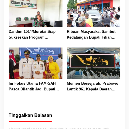
Dandim 1514/Morotai Siap
Ribuan Masyarakat Sambut
Sukseskan Program
Kedatangan Bupati Fifian
Pemenuhan Gizi
Adeningsi Mus dan Wakil
Bupati M Saleh Marasabessy
Ini Fokus Utama FAM-SAH
Momen Bersejarah, Prabowo
Pasca Dilantik Jadi Bupati
Lantik 961 Kepala Daerah
dan Wabup Kepulauan Sula
Secara Serentak di Istana
Negara
Tinggalkan Balasan