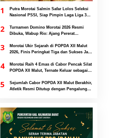
1
Putra Morotai Salmin Safar Lolos Seleksi
Nasional PSSI, Siap Pimpin Laga Liga 3
hingga EPA Liga 1
2
Turnamen Domino Morotai 2026 Resmi
Dibuka, Wabup Rio: Ajang Pererat
Persaudaraan dan Promosi Daerah
3
Morotai Ukir Sejarah di POPDA XII Malut
2026, Finis Peringkat Tiga dan Sukses Jadi
Tuan Rumah
4
Morotai Raih 4 Emas di Cabor Pencak Silat
POPDA XII Malut, Ternate Keluar sebagai
Juara Umum
5
Sejumlah Cabor POPDA XII Malut Berakhir,
Atletik Resmi Ditutup dengan Pengalungan
Medali