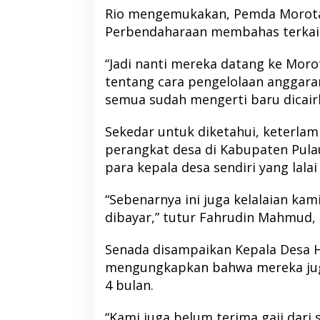
Rio mengemukakan, Pemda Morotai
Perbendaharaan membahas terkait
“Jadi nanti mereka datang ke Moro
tentang cara pengelolaan anggaran
semua sudah mengerti baru dicairk
Sekedar untuk diketahui, keterla
perangkat desa di Kabupaten Pulau
para kepala desa sendiri yang lala
“Sebenarnya ini juga kelalaian kam
DPP PKB Tunjuk Albert Hama
Bupati Morotai Ha
dibayar,” tutur Fahrudin Mahmud,
Pimpin DPC PKB Halbar Periode
Malut, Tegaskan 
2026-2031
Sinergi Pembang
Di Berita, Halmahera Barat, Politik
|
13 Juni 2026
Di Berita, Politik, Pulau Moro
Senada disampaikan Kepala Desa H
mengungkapkan bahwa mereka jug
4 bulan.
“Kami juga belum terima gaji dari s