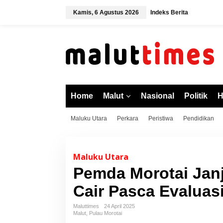
L
Kamis, 6 Agustus 2026
Indeks Berita
e
w
a
t
i
k
e
k
o
Home
Malut
Nasional
Politik
H
n
t
Maluku Utara
Perkara
Peristiwa
Pendidikan
e
n
Maluku Utara
Pemda Morotai Janj
Cair Pasca Evalua
Maluttimes
24 April 2025
Malut
,
Pulau Morotai