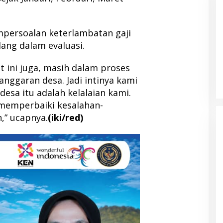
mpersoalan keterlambatan gaji
ang dalam evaluasi.
n IDI Halut
Pemda Haltim dan Pemda Halut
 Kesehatan bagi
Teken MoU Pelayanan Kesehatan
t ini juga, masih dalam proses
 Bencana Kao
nggaran desa. Jadi intinya kami
esa itu adalah kelalaian kami.
memperbaiki kesalahan-
,” ucapnya.
(iki/red)