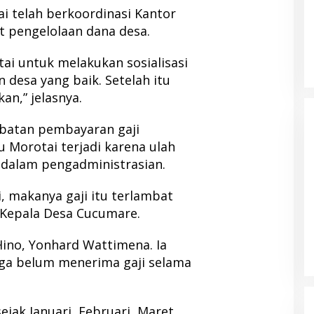
 telah berkoordinasi Kantor
 pengelolaan dana desa.
tai untuk melakukan sosialisasi
 desa yang baik. Setelah itu
an,” jelasnya.
mbatan pembayaran gaji
 Morotai terjadi karena ulah
i dalam pengadministrasian.
i, makanya gaji itu terlambat
diri Musda Golkar
Ahmad Sahroni Comeback Jadi
 Kepala Desa Cucumare.
Pentingnya
Wakil Ketua Komisi III, Publik Soroti
unan
Masa Sanksi MKD
tai
|
12 April 2026
Di Berita, Nasional, Politik
|
19 Februari 2026
ino, Yonhard Wattimena. Ia
a belum menerima gaji selama
ejak Januari, Februari, Maret