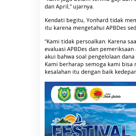
dan April,” ujarnya.
Kendati begitu, Yonhard tidak me
itu karena mengetahui APBDes sed
RSUD Tobelo Perluas Akses
Kolaborasi NHM da
Layanan Jantung Anak, Didukung
Hadirkan Layanan
“Kami tidak persoalkan. Karena saa
Alat Echocardiography Bantuan
Warga Terdampak
evaluasi APBDes dan pemeriksaan a
NHM
Barat
akui bahwa soal pengelolaan dana d
Kami berharap semoga kami bisa 
kesalahan itu dengan baik kedepan