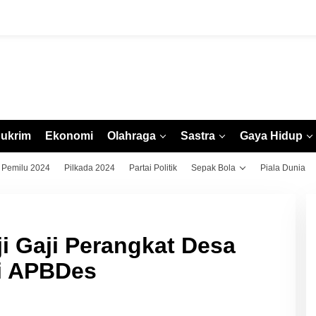
ukrim
Ekonomi
Olahraga
Sastra
Gaya Hidup
Pemilu 2024
Pilkada 2024
Partai Politik
Sepak Bola
Piala Dunia
i Gaji Perangkat Desa
si APBDes