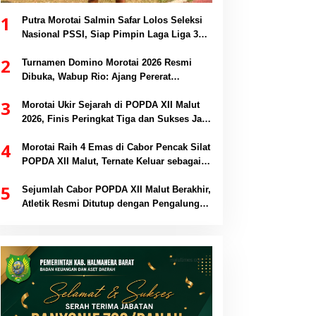
1
Putra Morotai Salmin Safar Lolos Seleksi
Nasional PSSI, Siap Pimpin Laga Liga 3
hingga EPA Liga 1
2
Turnamen Domino Morotai 2026 Resmi
Dibuka, Wabup Rio: Ajang Pererat
Persaudaraan dan Promosi Daerah
3
Morotai Ukir Sejarah di POPDA XII Malut
2026, Finis Peringkat Tiga dan Sukses Jadi
Tuan Rumah
4
Morotai Raih 4 Emas di Cabor Pencak Silat
POPDA XII Malut, Ternate Keluar sebagai
Juara Umum
5
Sejumlah Cabor POPDA XII Malut Berakhir,
Atletik Resmi Ditutup dengan Pengalungan
Medali