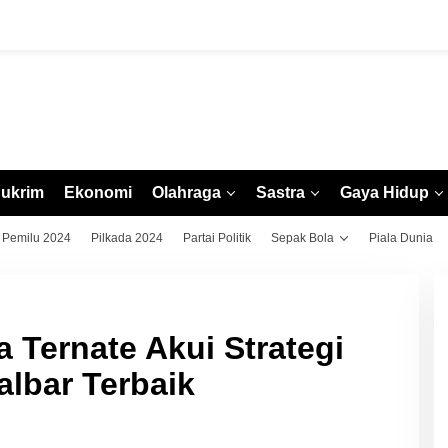
ukrim
Ekonomi
Olahraga
Sastra
Gaya Hidup
Pemilu 2024
Pilkada 2024
Partai Politik
Sepak Bola
Piala Dunia
 Ternate Akui Strategi
lbar Terbaik