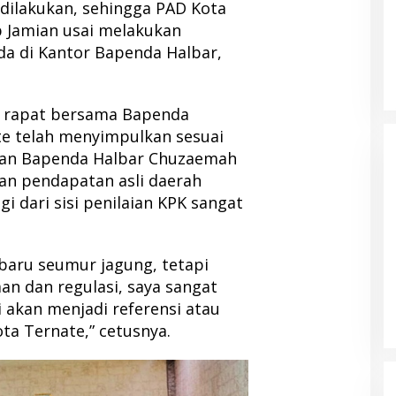
 dilakukan, sehingga PAD Kota
 Jamian usai melakukan
 di Kantor Bapenda Halbar,
l rapat bersama Bapenda
te telah menyimpulkan sesuai
an Bapenda Halbar Chuzaemah
an pendapatan asli daerah
i dari sisi penilaian KPK sangat
DPP PKB Tunjuk Albert Hama
i baru seumur jagung, tetapi
Pimpin DPC PKB Halbar Periode
aan dan regulasi, saya sangat
2026-2031
Di Berita, Halmahera Barat, Politik
|
13 Juni 2026
i akan menjadi referensi atau
ota Ternate,” cetusnya.