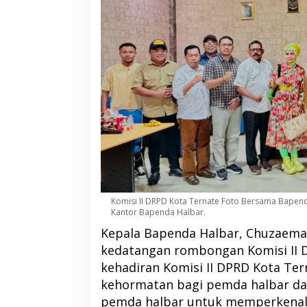
Komisi II DRPD Kota Ternate Foto Bersama Bapend
Kantor Bapenda Halbar.
Kepala Bapenda Halbar, Chuzaem
kedatangan rombongan Komisi II 
kehadiran Komisi II DPRD Kota Te
kehormatan bagi pemda halbar dan
pemda halbar untuk memperkenal