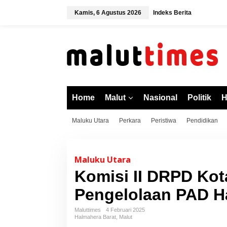
L
Kamis, 6 Agustus 2026
Indeks Berita
e
w
a
t
i
k
e
k
o
Home
Malut
Nasional
Politik
H
n
t
Maluku Utara
Perkara
Peristiwa
Pendidikan
e
n
Maluku Utara
Komisi II DRPD Kota
Pengelolaan PAD Ha
Maluttimes
4 Februari 2025
Halmahera Barat
,
Malut