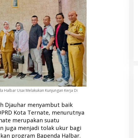
RSUD Tobelo Perluas Akses
Layanan Jantung Anak, Didukung
Alat Echocardiography Bantuan
NHM
a Halbar Usai Melakukan Kunjungan Kerja Di
ah Djauhar menyambut baik
DPRD Kota Ternate, menurutnya
rnate merupakan suatu
 juga menjadi tolak ukur bagi
kan program Bapenda Halbar.