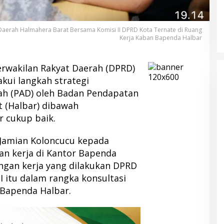
erah Halmahera Barat Bersama Komisi II DPRD Kota Ternate di Ruang
Kerja Kaban Bapenda Halbar
erwakilan Rakyat Daerah (DPRD)
ui langkah strategi
ah (PAD) oleh Badan Pendapatan
 (Halbar) dibawah
 cukup baik.
 Jamian Koloncucu kepada
n kerja di Kantor Bapenda
ngan kerja yang dilakukan DPRD
II itu dalam rangka konsultasi
 Bapenda Halbar.