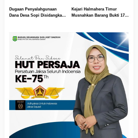
Dana BUMDes Juanga ke
Captikus Tujuan Ternate
Polres
Dugaan Penyalahgunaan
Kejari Halmahera Timur
Dana Desa Sopi Disidangkan,
Musnahkan Barang Bukti 17
Hasil Audit Dilimpahkan ke
Perkara Berkekuatan Hukum
Bidang Evaluasi
Tetap