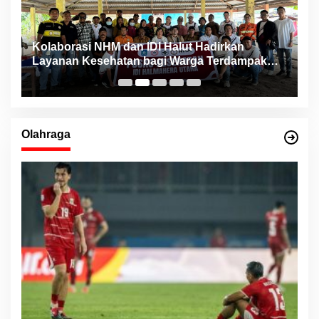
ng
Kolaborasi NHM dan IDI Halut Hadirkan
P
Layanan Kesehatan bagi Warga Terdampak
P
Bencana Kao Barat
Olahraga