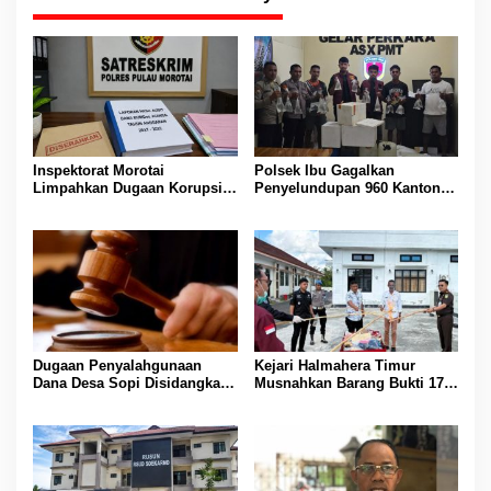
Inspektorat Morotai
Polsek Ibu Gagalkan
Limpahkan Dugaan Korupsi
Penyelundupan 960 Kantong
Dana BUMDes Juanga ke
Captikus Tujuan Ternate
Polres
Dugaan Penyalahgunaan
Kejari Halmahera Timur
Dana Desa Sopi Disidangkan,
Musnahkan Barang Bukti 17
Hasil Audit Dilimpahkan ke
Perkara Berkekuatan Hukum
Bidang Evaluasi
Tetap