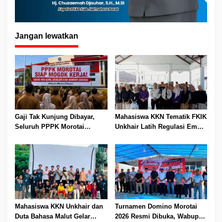
Jangan lewatkan
Gaji Tak Kunjung Dibayar,
Mahasiswa KKN Tematik FKIK
Seluruh PPPK Morotai
Unkhair Latih Regulasi Emosi
Ancam Mogok Kerja
Anak Binaan LPKA Kelas II
Ternate Lewat Edukasi dan
Psikodrama
Mahasiswa KKN Unkhair dan
Turnamen Domino Morotai
Duta Bahasa Malut Gelar
2026 Resmi Dibuka, Wabup