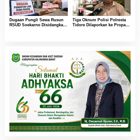
Dugaan Pungli Sewa Rusun
Tiga Oknum Polisi Polresta
RSUD Soekarno Disidangkan
Tidore Dilaporkan ke Propam,
di TP-TGR, Tim Audit: LHP
Diduga Intimidasi dan Ancam
Sudah Diserahkan
Seorang ASN