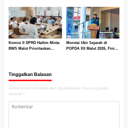
Pelatihan Menulis Cerita
Rio: Ajang Pererat
untuk Tingkatkan Literasi
Persaudaraan dan Promosi
Anak
Daerah
Komisi II DPRD Haltim Minta
Morotai Ukir Sejarah di
BWS Malut Prioritaskan
POPDA XII Malut 2026, Finis
Perbaikan Irigasi di Patlean
Peringkat Tiga dan Sukses
dan Sekitarnya
Jadi Tuan Rumah
Tinggalkan Balasan
Alamat email Anda tidak akan dipublikasikan.
Ruas yang wajib
ditandai
*