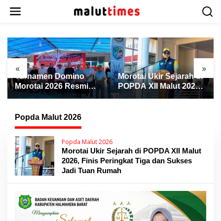
L
e
w
a
t
i
k
«
»
e
Turnamen Domino
Morotai Ukir Sejarah di
M
k
Morotai 2026 Resmi
POPDA XII Malut 2026,
o
Dibuka, Wabup Rio:
Finis Peringkat Tiga
n
Ajang Pererat
dan Sukses Jadi Tuan
T
t
Persaudaraan dan
Rumah
Popda Malut 2026
e
Promosi Daerah
n
Popda Malut 2026
Morotai Ukir Sejarah di POPDA XII Malut
2026, Finis Peringkat Tiga dan Sukses
Jadi Tuan Rumah