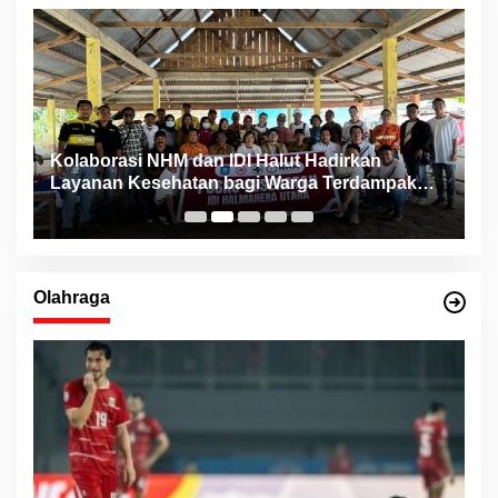
ng
Kolaborasi NHM dan IDI Halut Hadirkan
P
Layanan Kesehatan bagi Warga Terdampak
P
Bencana Kao Barat
Olahraga