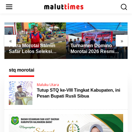
L
e
w
a
t
i
k
«
»
e
Putra Morotai Salmin
Turnamen Domino
k
Safar Lolos Seleksi
Morotai 2026 Resmi
o
Nasional PSSI, Siap
Dibuka, Wabup Rio:
n
Pimpin Laga Liga 3
Ajang Pererat
t
hingga EPA Liga 1
Persaudaraan dan
stq morotai
e
Promosi Daerah
n
Maluku Utara
Tutup STQ ke-VIII Tingkat Kabupaten, ini
Pesan Bupati Rusli Sibua