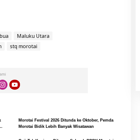
r
ibua
Maluku Utara
n
stq morotai
Kami
k
Morotai Festival 2026 Ditunda ke Oktober, Pemda
Morotai Bidik Lebih Banyak Wisatawan