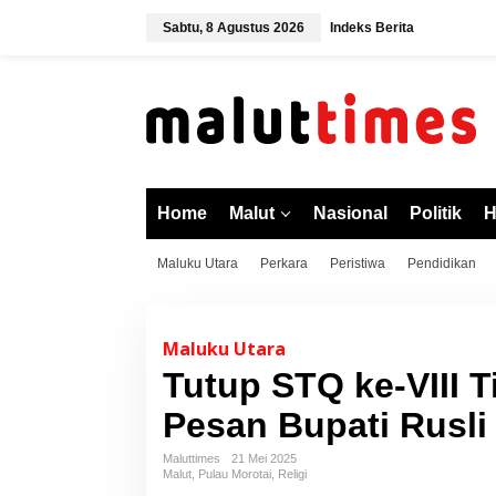
L
Sabtu, 8 Agustus 2026
Indeks Berita
e
w
a
t
i
k
e
k
o
Home
Malut
Nasional
Politik
H
n
t
Maluku Utara
Perkara
Peristiwa
Pendidikan
e
n
Maluku Utara
Tutup STQ ke-VIII T
Pesan Bupati Rusli
Maluttimes
21 Mei 2025
Malut
,
Pulau Morotai
,
Religi