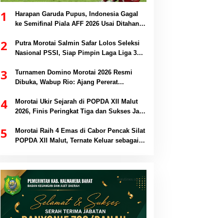
1
Harapan Garuda Pupus, Indonesia Gagal
ke Semifinal Piala AFF 2026 Usai Ditahan
Singapura 1-1
2
Putra Morotai Salmin Safar Lolos Seleksi
Nasional PSSI, Siap Pimpin Laga Liga 3
hingga EPA Liga 1
3
Turnamen Domino Morotai 2026 Resmi
Dibuka, Wabup Rio: Ajang Pererat
Persaudaraan dan Promosi Daerah
4
Morotai Ukir Sejarah di POPDA XII Malut
2026, Finis Peringkat Tiga dan Sukses Jadi
Tuan Rumah
5
Morotai Raih 4 Emas di Cabor Pencak Silat
POPDA XII Malut, Ternate Keluar sebagai
Juara Umum