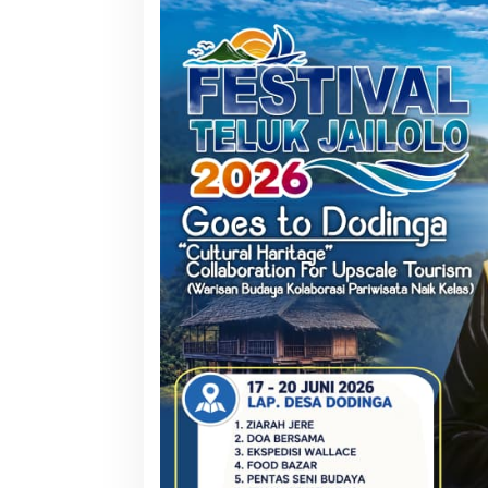
Kolaborasi NHM dan IDI Halut
Pemda Haltim dan
Hadirkan Layanan Kesehatan bagi
Teken MoU Pelay
Warga Terdampak Bencana Kao
Barat