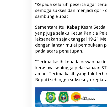
“Kepada seluruh peserta agar terus
semoga sukses dan menjadi qori- qo
sambung Bupati.
Sementara itu, Kabag Kesra Setda
yang juga selaku Ketua Panitia Pel
laksanakan sejak tanggal 19-21 Mei
dengan lancar mulai pembukaan p
pada acara penutupan.
“Terima kasih kepada dewan hakim 
kerasnya sehingga pelaksanaan STQ
Bupati Morotai Hadiri Musda Golkar
Ahmad Sahroni C
aman. Terima kasih yang tak terh
Malut, Tegaskan Pentingnya
Wakil Ketua Komisi
Bupati sehingga suksesnya kegiatan
Sinergi Pembangunan
Masa Sanksi MKD
Di Berita, Politik, Pulau Morotai
|
12 April 2026
Di Berita, Nasional, Politik
|