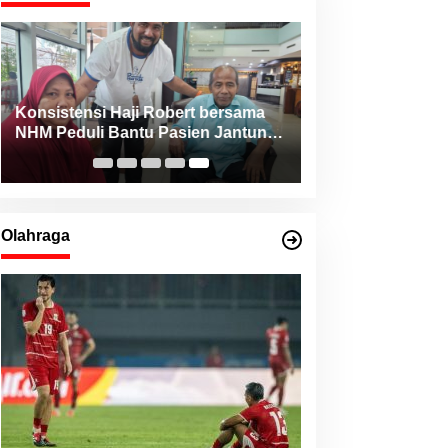
Konsistensi Haji Robert bersama
NHM Peduli Bantu Pasien Jantung
dari Berbagai Daerah di Maluku
Utara
Olahraga