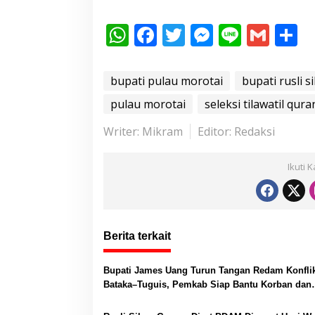
W
F
T
M
Li
G
S
h
ac
w
e
n
m
h
at
e
itt
ss
e
ai
a
bupati pulau morotai
bupati rusli s
s
b
er
e
l
e
pulau morotai
seleksi tilawatil qura
A
o
n
Writer: Mikram
Editor: Redaksi
p
o
g
p
k
er
Ikuti 
Berita terkait
Bupati James Uang Turun Tangan Redam Konfli
Bataka–Tuguis, Pemkab Siap Bantu Korban dan
Verifikasi Kerugian