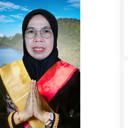
 Pemda Halut
Temuan Mengejutkan, Ratusan
anan Kesehatan
Obat Kadaluarsa Mengendap di
RSUD Morotai dan Faskes sejak
2022