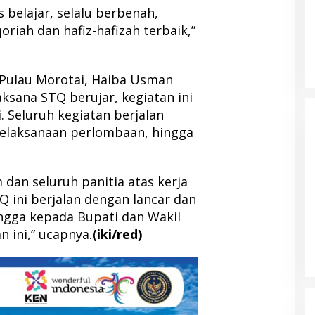
 belajar, selalu berbenah,
riah dan hafiz-hafizah terbaik,”
 Pulau Morotai, Haiba Usman
aksana STQ berujar, kegiatan ini
. Seluruh kegiatan berjalan
elaksanaan perlombaan, hingga
dan seluruh panitia atas kerja
 ini berjalan dengan lancar dan
omeback Jadi
Netfid Morotai Gelar FGD, Soroti
ingga kepada Bupati dan Wakil
 III, Publik Soroti
Buruknya Sistem Pemilu dan
 ini,” ucapnya.
(iki/red)
Tantangan Pengawasan
19 Februari 2026
Di Politik, Pulau Morotai
|
5 Desember 2025