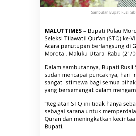
Sambutan Bupati Rusli Sib
MALUTTIMES –
Bupati Pulau Moro
Seleksi Tilawatil Qur’an (STQ) ke-V
Acara penutupan berlangsung di G
Morotai, Maluku Utara, Rabu (21/
Dalam sambutannya, Bupati Rusli
sudah mencapai puncaknya, hari 
sangat istimewa bagi semua pihak
yang bersemangat dalam mengamal
“Kegiatan STQ ini tidak hanya seba
sebagai sarana untuk memperdal
Quran dan meningkatkan kecintaan 
Bupati.