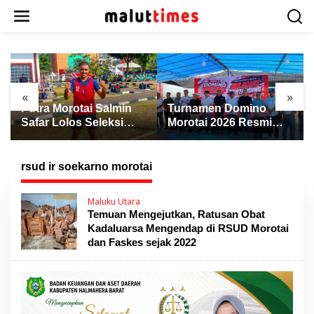
L
e
w
a
t
i
k
«
»
e
Putra Morotai Salmin
Turnamen Domino
k
Safar Lolos Seleksi
Morotai 2026 Resmi
o
Nasional PSSI, Siap
Dibuka, Wabup Rio:
n
Pimpin Laga Liga 3
Ajang Pererat
t
hingga EPA Liga 1
Persaudaraan dan
rsud ir soekarno morotai
e
Promosi Daerah
n
Maluku Utara
Temuan Mengejutkan, Ratusan Obat
Kadaluarsa Mengendap di RSUD Morotai
dan Faskes sejak 2022