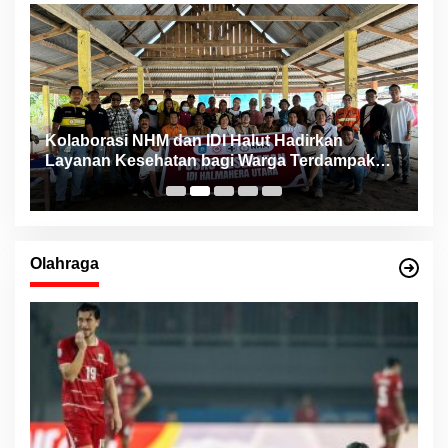
ng
Kolaborasi NHM dan IDI Halut Hadirkan
P
Layanan Kesehatan bagi Warga Terdampak
P
Bencana Kao Barat
Olahraga