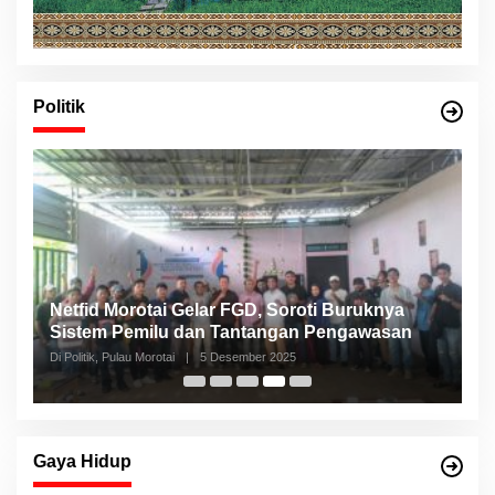
Politik
Netfid Morotai Gelar FGD, Soroti Buruknya
S
Sistem Pemilu dan Tantangan Pengawasan
C
Di Politik, Pulau Morotai
|
5 Desember 2025
Di 
Gaya Hidup