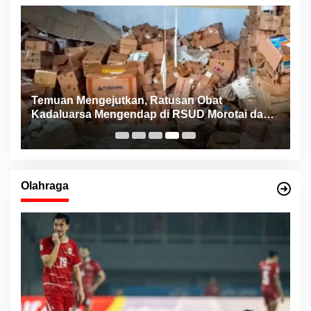
Temuan Mengejutkan, Ratusan Obat
K
Kadaluarsa Mengendap di RSUD Morotai dan
B
Faskes sejak 2022
M
Olahraga