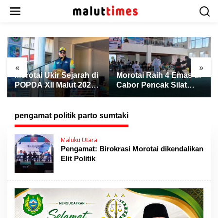
L
e
w
a
t
i
k
«
»
e
Morotai Ukir Sejarah di
Morotai Raih 4 Emas di
k
POPDA XII Malut 2026,
Cabor Pencak Silat
o
Finis Peringkat Tiga
POPDA XII Malut,
n
dan Sukses Jadi Tuan
Ternate Keluar sebagai
t
Rumah
Juara Umum
pengamat politik parto sumtaki
e
n
Maluku Utara
Pengamat: Birokrasi Morotai dikendalikan
Elit Politik