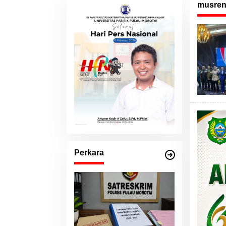
musren
Perkara