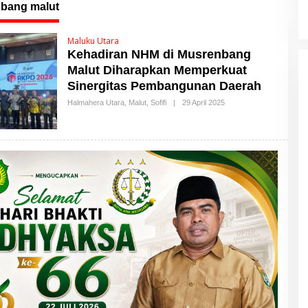
bang malut
Maluku Utara
Kehadiran NHM di Musrenbang
Malut Diharapkan Memperkuat
Sinergitas Pembangunan Daerah
Halmahera Utara
,
Malut
,
Sofifi
|
29 April 2025
O
L
E
H
M
A
L
U
T
T
I
M
E
S