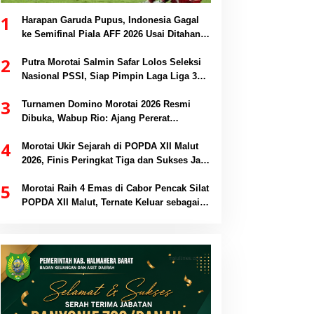
1
Harapan Garuda Pupus, Indonesia Gagal
ke Semifinal Piala AFF 2026 Usai Ditahan
Singapura 1-1
2
Putra Morotai Salmin Safar Lolos Seleksi
Nasional PSSI, Siap Pimpin Laga Liga 3
hingga EPA Liga 1
3
Turnamen Domino Morotai 2026 Resmi
Dibuka, Wabup Rio: Ajang Pererat
Persaudaraan dan Promosi Daerah
4
Morotai Ukir Sejarah di POPDA XII Malut
2026, Finis Peringkat Tiga dan Sukses Jadi
Tuan Rumah
5
Morotai Raih 4 Emas di Cabor Pencak Silat
POPDA XII Malut, Ternate Keluar sebagai
Juara Umum