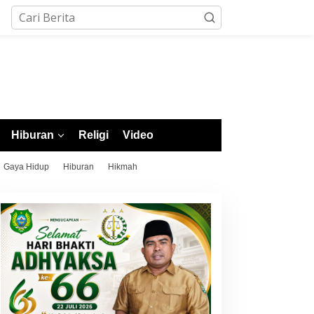
Hiburan
Religi
Video
Gaya Hidup
Hiburan
Hikmah
utra Morotai Salmin Safar
Turnamen Domino Morotai
olos Seleksi Nasional
2026 Resmi Dibuka, Wabup
SSI, Siap Pimpin Laga
Rio: Ajang Pererat
iga 3 hingga EPA Liga 1
Persaudaraan dan Promosi