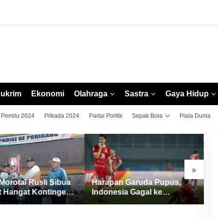
ukrim
Ekonomi
Olahraga
Sastra
Gaya Hidup
Pemilu 2024
Pilkada 2024
Partai Politik
Sepak Bola
Piala Dunia
»
Morotai Rusli Sibua
Harapan Garuda Pupus,
P
 Hangat Kontingen
Indonesia Gagal ke
L
II Malut 2026, Ajak
Semifinal Piala AFF 2026
P
 Tinggi Sportivitas
Usai Ditahan Singapura 1-1
L