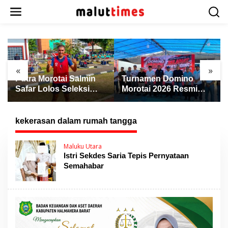
L
e
w
a
t
i
k
«
»
e
Putra Morotai Salmin
Turnamen Domino
k
Safar Lolos Seleksi
Morotai 2026 Resmi
o
Nasional PSSI, Siap
Dibuka, Wabup Rio:
n
Pimpin Laga Liga 3
Ajang Pererat
t
hingga EPA Liga 1
Persaudaraan dan
kekerasan dalam rumah tangga
e
Promosi Daerah
n
Maluku Utara
Istri Sekdes Saria Tepis Pernyataan
Semahabar