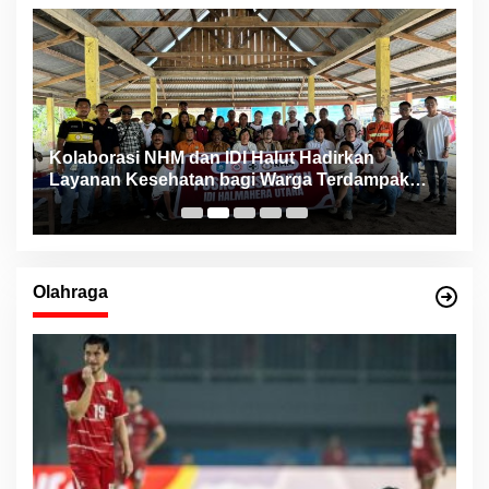
ng
Kolaborasi NHM dan IDI Halut Hadirkan
P
Layanan Kesehatan bagi Warga Terdampak
P
Bencana Kao Barat
Olahraga