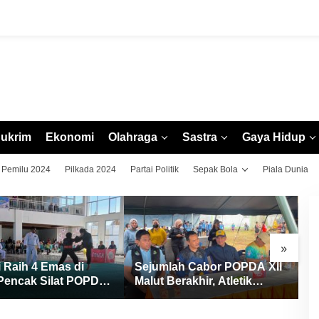
ukrim
Ekonomi
Olahraga
Sastra
Gaya Hidup
Pemilu 2024
Pilkada 2024
Partai Politik
Sepak Bola
Piala Dunia
»
 Raih 4 Emas di
Sejumlah Cabor POPDA XII
B
Pencak Silat POPDA
Malut Berakhir, Atletik
S
ut, Ternate Keluar
Resmi Ditutup dengan
P
i Juara Umum
Pengalungan Medali
J