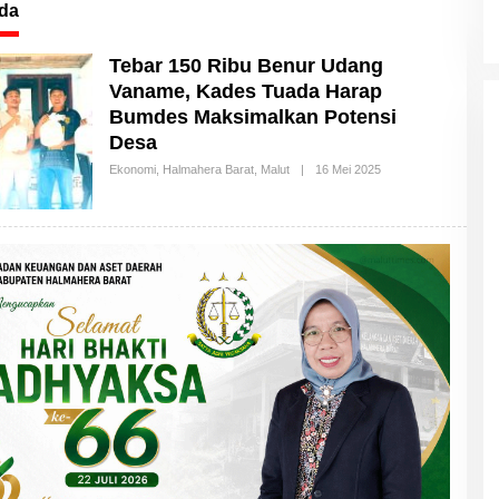
ada
Tebar 150 Ribu Benur Udang
Vaname, Kades Tuada Harap
Bumdes Maksimalkan Potensi
Desa
Ekonomi
,
Halmahera Barat
,
Malut
|
16 Mei 2025
O
L
E
H
M
A
L
U
T
T
I
M
E
S