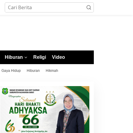
Hiburan
Religi
Video
Gaya Hidup
Hiburan
Hikmah
upati Morotai Rusli Sibua
POPDA XII Malut 2026
ambut Hangat Kontingen
Resmi Dibuka, Wagub
OPDA XII Malut 2026, Ajak
Apresiasi Kesiapan Morotai
unjung Tinggi Sportivitas
dan Tekankan Sportivitas