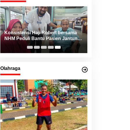
Konsistensi Haji Robert bersama
NHM Peduli Bantu Pasien Jantung
dari Berbagai Daerah di Maluku
Utara
Olahraga